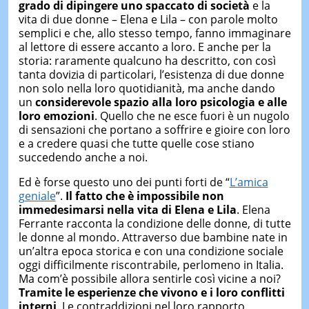
grado di dipingere uno spaccato di società
e la
vita di due donne – Elena e Lila – con parole molto
semplici e che, allo stesso tempo, fanno immaginare
al lettore di essere accanto a loro. E anche per la
storia: raramente qualcuno ha descritto, con così
tanta dovizia di particolari, l’esistenza di due donne
non solo nella loro quotidianità, ma anche dando
un
considerevole spazio alla loro psicologia e alle
loro emozioni
. Quello che ne esce fuori è un nugolo
di sensazioni che portano a soffrire e gioire con loro
e a credere quasi che tutte quelle cose stiano
succedendo anche a noi.
Ed è forse questo uno dei punti forti de “
L’amica
geniale
”.
Il fatto che è impossibile non
immedesimarsi nella vita di Elena e Lila
. Elena
Ferrante racconta la condizione delle donne, di tutte
le donne al mondo. Attraverso due bambine nate in
un’altra epoca storica e con una condizione sociale
oggi difficilmente riscontrabile, perlomeno in Italia.
Ma com’è possibile allora sentirle così vicine a noi?
Tramite le esperienze che vivono e i loro conflitti
interni
. Le contraddizioni nel loro rapporto