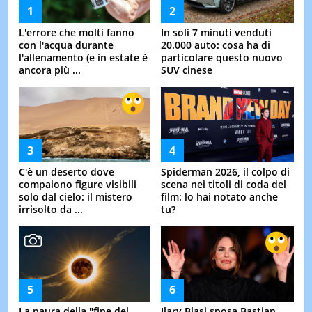
L'errore che molti fanno
In soli 7 minuti venduti
con l'acqua durante
20.000 auto: cosa ha di
l'allenamento (e in estate è
particolare questo nuovo
ancora più ...
SUV cinese
C'è un deserto dove
Spiderman 2026, il colpo di
compaiono figure visibili
scena nei titoli di coda del
solo dal cielo: il mistero
film: lo hai notato anche
irrisolto da ...
tu?
La paura della "fine del
Ilary Blasi sposa Bastian