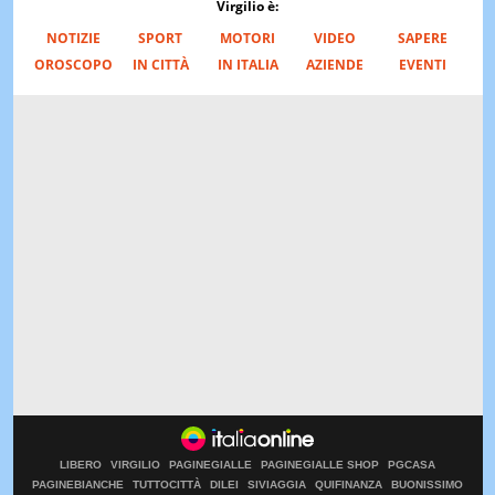
Virgilio è:
NOTIZIE
SPORT
MOTORI
VIDEO
SAPERE
OROSCOPO
IN CITTÀ
IN ITALIA
AZIENDE
EVENTI
LIBERO
VIRGILIO
PAGINEGIALLE
PAGINEGIALLE SHOP
PGCASA
PAGINEBIANCHE
TUTTOCITTÀ
DILEI
SIVIAGGIA
QUIFINANZA
BUONISSIMO