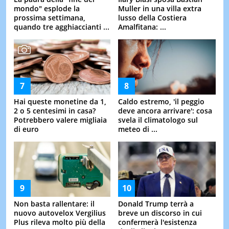
mondo" esplode la
Muller in una villa extra
prossima settimana,
lusso della Costiera
quando tre agghiaccianti ...
Amalfitana: ...
Hai queste monetine da 1,
Caldo estremo, 'il peggio
2 o 5 centesimi in casa?
deve ancora arrivare': cosa
Potrebbero valere migliaia
svela il climatologo sul
di euro
meteo di ...
Non basta rallentare: il
Donald Trump terrà a
nuovo autovelox Vergilius
breve un discorso in cui
Plus rileva molto più della
confermerà l'esistenza