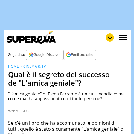
Seguici su:
Google Discover
Fonti preferite
HOME
CINEMA & TV
Qual è il segreto del successo
NEWS
LOL
GULP
LOVE
de "L'amica geniale"?
STORIE
“L’amica geniale” di Elena Ferrante è un cult mondiale: ma
VIDEO
come mai ha appassionato così tante persone?
WOW
POP
CURIOS
27/11/18 14:13
CINEM
& TV
Se c’è un libro che ha accomunato le opinioni di
tutti, quello è stato sicuramente “L’amica geniale” di
QUIZ