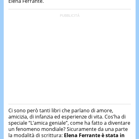
Elena Ferrante.
&
TEST
MUSIC
&
SPETT
LE
NOTIZI
DI
OGGI
LE
NOTIZI
DI
IERI
CONTAT
Ci sono però tanti libri che parlano di amore,
amicizia, di infanzia ed esperienze di vita. Cos’ha di
speciale “L’amica geniale”, come ha fatto a diventare
un fenomeno mondiale? Sicuramente da una parte
la modalità di scrittura:
Elena Ferrante è stata in