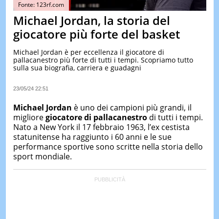
&
Fonte: 123rf.com
TEST
Michael Jordan, la storia del
MUSIC
giocatore più forte del basket
&
SPETT
Michael Jordan è per eccellenza il giocatore di
pallacanestro più forte di tutti i tempi. Scopriamo tutto
LE
sulla sua biografia, carriera e guadagni
NOTIZI
DI
OGGI
23/05/24 22:51
LE
Michael Jordan
è uno dei campioni più grandi, il
NOTIZI
migliore
giocatore di pallacanestro
di tutti i tempi.
DI
Nato a New York il 17 febbraio 1963, l’ex cestista
IERI
statunitense ha raggiunto i 60 anni e le sue
CONTAT
performance sportive sono scritte nella storia dello
sport mondiale.