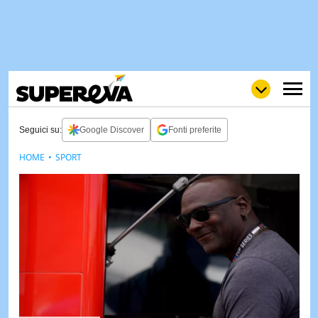
Seguici su:
Google Discover
Fonti preferite
HOME
SPORT
NEWS
LOL
GULP
LOVE
STORIE
VIDEO
WOW
POP
CURIOS
CINEM
& TV
QUIZ