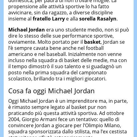
domestica, per paura di non trovare moglie. La
propensione alle attività sportive lo ha fatto
avvicinare, sin da ragazzo, a diverse discipline
insieme al
fratello Larry
e alla
sorella Rasalyn
.
Michael Jordan
era uno studente medio, non si può
dire lo stesso delle sue performance sportive,
ovviamente. Molto portato per il
basket
, Jordan se
l’è sempre cavata bene anche nel football
americano e nel baseball. Inizialmente non venne
incluso nella squadra di basket delle medie, ma con
il tempo dimostrò il suo talento e si guadagnò un
posto nella prima squadra del campionato
scolastico, brillando tra i migliori giocatori.
Cosa fa oggi Michael Jordan
Oggi Michael Jordan è un imprenditore ma, in parte,
è rimasto sempre legato al basket pur non
praticando più questa attività sportiva. Ad ottobre
2004, Giorgio Armani fece un tentativo: quello di
convincere Jordan a giocare per l’Olimpio Milano,
squadra sponsorizzata dallo stilista, ma l’ex cestista