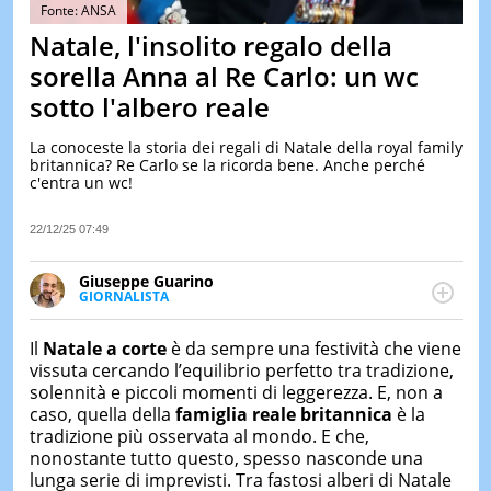
&
Fonte: ANSA
TEST
Natale, l'insolito regalo della
MUSIC
sorella Anna al Re Carlo: un wc
&
sotto l'albero reale
SPETT
LE
La conoceste la storia dei regali di Natale della royal family
NOTIZI
britannica? Re Carlo se la ricorda bene. Anche perché
DI
c'entra un wc!
OGGI
LE
22/12/25 07:49
NOTIZI
DI
Giuseppe Guarino
IERI
GIORNALISTA
Ph(D) in Diritto Comparato e processi di
CONTAT
integrazione e attivo nel campo della ricerca, in
Il
Natale a corte
è da sempre una festività che viene
particolare sulla Storia contemporanea di America
vissuta cercando l’equilibrio perfetto tra tradizione,
Latina e Spagna. Collabora con numerose testate ed
solennità e piccoli momenti di leggerezza. E, non a
è presidente dell'Associazione Culturale "La
caso, quella della
famiglia reale britannica
è la
Biblioteca del Sannio".
tradizione più osservata al mondo. E che,
nonostante tutto questo, spesso nasconde una
lunga serie di imprevisti. Tra fastosi alberi di Natale