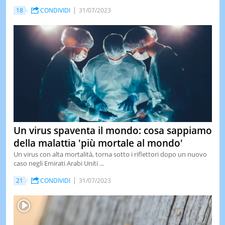
18
CONDIVIDI
31/07/2023
LE
NOTIZI
DI
OGGI
LE
NOTIZI
DI
IERI
CONTAT
Un virus spaventa il mondo: cosa sappiamo
della malattia 'più mortale al mondo'
Un virus con alta mortalità, torna sotto i riflettori dopo un nuovo
caso negli Emirati Arabi Uniti ...
21
CONDIVIDI
31/07/2023