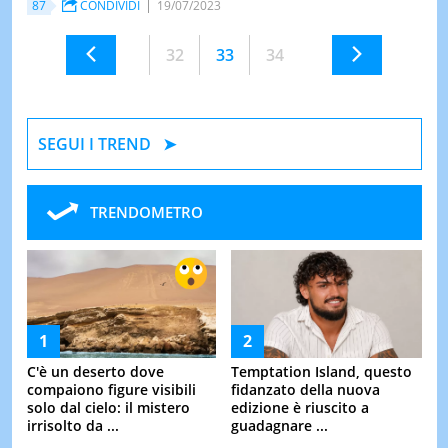
87
CONDIVIDI
19/07/2023
32
33
34
SEGUI I TREND
TRENDOMETRO
C'è un deserto dove
Temptation Island, questo
compaiono figure visibili
fidanzato della nuova
solo dal cielo: il mistero
edizione è riuscito a
irrisolto da ...
guadagnare ...