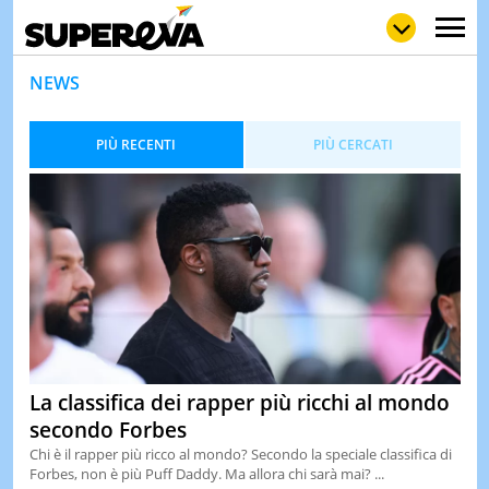
NEWS
PIÙ RECENTI
PIÙ CERCATI
NEWS
LOL
GULP
LOVE
STORIE
VIDEO
WOW
POP
CURIOS
CINEM
& TV
QUIZ
&
La classifica dei rapper più ricchi al mondo
TEST
secondo Forbes
MUSIC
Chi è il rapper più ricco al mondo? Secondo la speciale classifica di
&
Forbes, non è più Puff Daddy. Ma allora chi sarà mai? ...
SPETT