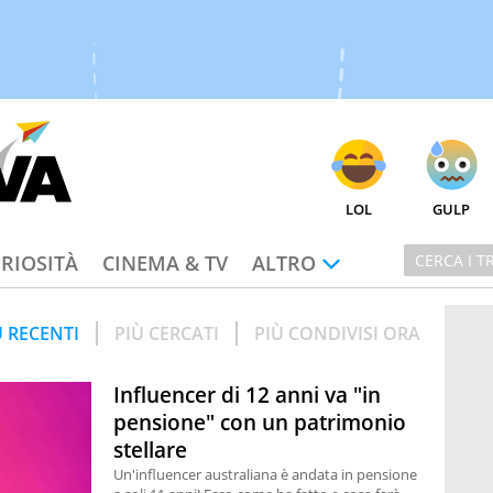
LOL
GULP
RIOSITÀ
CINEMA & TV
ALTRO
Ù RECENTI
PIÙ CERCATI
PIÙ CONDIVISI ORA
Influencer di 12 anni va "in
pensione" con un patrimonio
stellare
Un'influencer australiana è andata in pensione