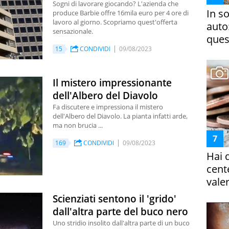
Sogni di lavorare giocando? L'azienda che
In s
produce Barbie offre 16mila euro per 4 ore di
lavoro al giorno. Scopriamo quest'offerta
auto
sensazionale.
ques
15
CONDIVIDI
09/08/2023
Il mistero impressionante
dell'Albero del Diavolo
Fa discutere e impressiona il mistero
dell'Albero del Diavolo. La pianta infatti arde,
ma non brucia ...
169
CONDIVIDI
09/08/2023
Hai 
cent
vale
Scienziati sentono il 'grido'
dall'altra parte del buco nero
Uno stridio insolito dall'altra parte di un buco