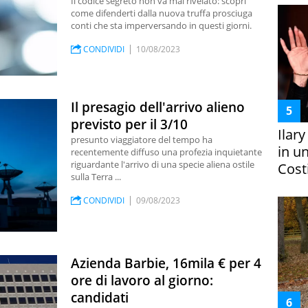
Il codice segreto non va mai rivelato: scopri
come difenderti dalla nuova truffa prosciuga
conti che sta imperversando in questi giorni.
CONDIVIDI
10/08/2023
Il presagio dell'arrivo alieno
previsto per il 3/10
Ilar
presunto viaggiatore del tempo ha
in un
recentemente diffuso una profezia inquietante
riguardante l'arrivo di una specie aliena ostile
Costi
sulla Terra ...
CONDIVIDI
09/08/2023
Azienda Barbie, 16mila € per 4
ore di lavoro al giorno:
candidati