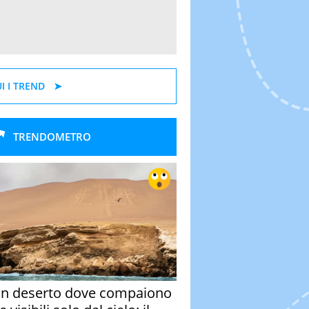
I I TREND
TRENDOMETRO
un deserto dove compaiono