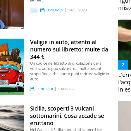
figur
lauree ...
miste
86
CONDIVIDI
14/08/2023
Valigie in auto, attento al
numero sul libretto: multe da
344 €
Un codice del libretto di circolazione della
vostra auto può salvarvi da multe pesanti:
L'er
scopri fino a che punto puoi caricare valigie in
auto.
l'ac
in es
CONDIVIDI
13/08/2023
Sicilia, scoperti 3 vulcani
sottomarini. Cosa accade se
eruttano
Nel Canale di Sicilia sono stati scoperti tre