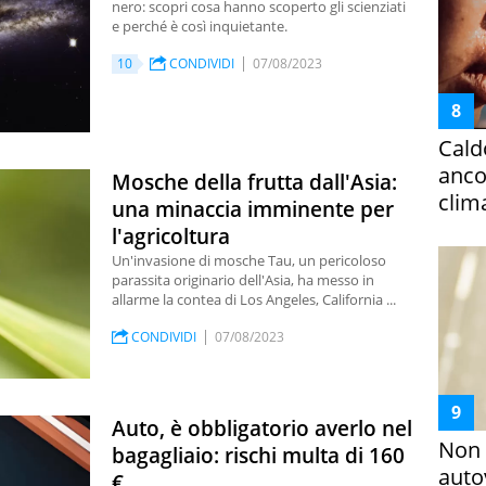
nero: scopri cosa hanno scoperto gli scienziati
e perché è così inquietante.
10
CONDIVIDI
07/08/2023
Cald
ancor
Mosche della frutta dall'Asia:
clim
una minaccia imminente per
l'agricoltura
Un'invasione di mosche Tau, un pericoloso
parassita originario dell'Asia, ha messo in
allarme la contea di Los Angeles, California ...
CONDIVIDI
07/08/2023
Auto, è obbligatorio averlo nel
Non 
bagagliaio: rischi multa di 160
auto
€