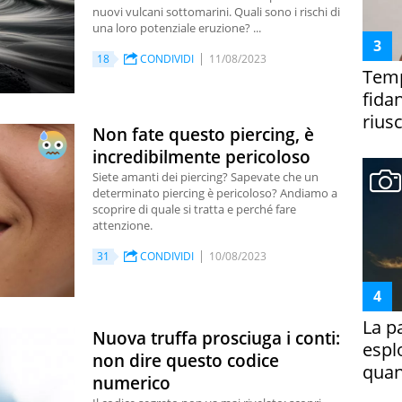
nuovi vulcani sottomarini. Quali sono i rischi di
una loro potenziale eruzione? ...
18
CONDIVIDI
11/08/2023
Temp
fida
riusc
Non fate questo piercing, è
incredibilmente pericoloso
Siete amanti dei piercing? Sapevate che un
determinato piercing è pericoloso? Andiamo a
scoprire di quale si tratta e perché fare
attenzione.
31
CONDIVIDI
10/08/2023
La p
Nuova truffa prosciuga i conti:
espl
non dire questo codice
quan
numerico