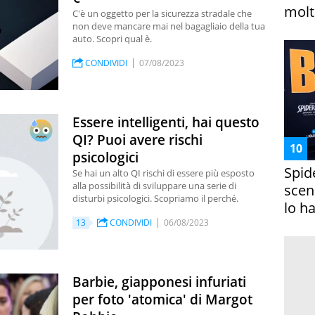
molto
C'è un oggetto per la sicurezza stradale che
non deve mancare mai nel bagagliaio della tua
auto. Scopri qual è.
CONDIVIDI
07/08/2023
Essere intelligenti, hai questo
QI? Puoi avere rischi
psicologici
Spid
Se hai un alto QI rischi di essere più esposto
alla possibilità di sviluppare una serie di
scena
disturbi psicologici. Scopriamo il perché.
lo h
13
CONDIVIDI
06/08/2023
Barbie, giapponesi infuriati
per foto 'atomica' di Margot