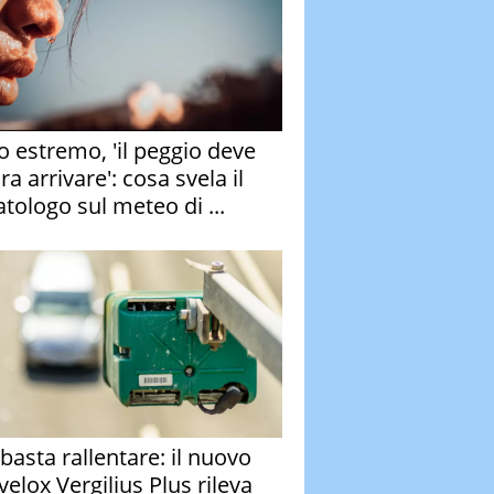
o estremo, 'il peggio deve
a arrivare': cosa svela il
atologo sul meteo di ...
basta rallentare: il nuovo
velox Vergilius Plus rileva