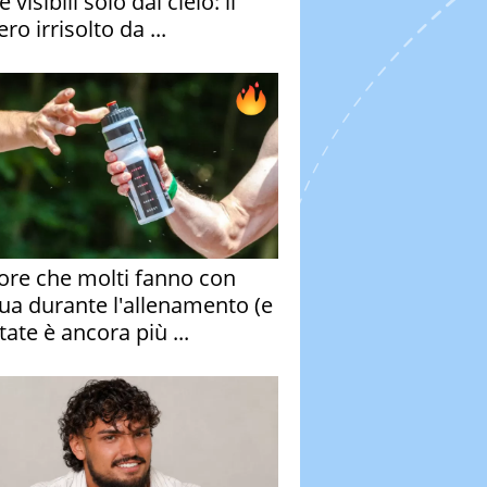
e visibili solo dal cielo: il
ro irrisolto da ...
rore che molti fanno con
qua durante l'allenamento (e
tate è ancora più ...