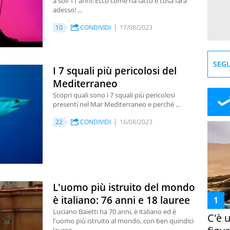
a soli 11 anni! Ecco come ha fatto e cosa farà
adesso! ...
10
CONDIVIDI
17/08/2023
SEGU
I 7 squali più pericolosi del
Mediterraneo
Scopri quali sono i 7 squali più pericolosi
presenti nel Mar Mediterraneo e perché ...
22
CONDIVIDI
16/08/2023
L'uomo più istruito del mondo
è italiano: 76 anni e 18 lauree
Luciano Baietti ha 70 anni, è italiano ed è
C'è 
l'uomo più istruito al mondo, con ben quindici