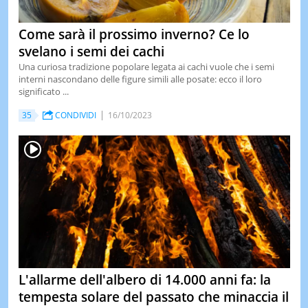
Come sarà il prossimo inverno? Ce lo
svelano i semi dei cachi
Una curiosa tradizione popolare legata ai cachi vuole che i semi
interni nascondano delle figure simili alle posate: ecco il loro
significato ...
35
CONDIVIDI
16/10/2023
L'allarme dell'albero di 14.000 anni fa: la
tempesta solare del passato che minaccia il