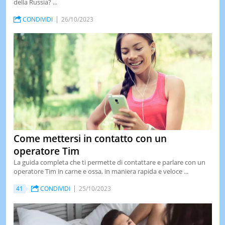
della Russia? ...
LE
CONDIVIDI
26/10/2023
NOTIZI
DI
OGGI
LE
NOTIZI
DI
IERI
CONTAT
Come mettersi in contatto con un
operatore Tim
La guida completa che ti permette di contattare e parlare con un
operatore Tim in carne e ossa, in maniera rapida e veloce ...
41
CONDIVIDI
25/10/2023