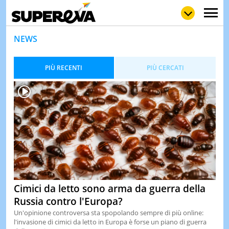
NEWS
PIÙ RECENTI
PIÙ CERCATI
NEWS
LOL
GULP
LOVE
STORIE
VIDEO
WOW
POP
CURIOS
CINEM
& TV
QUIZ
&
Cimici da letto sono arma da guerra della
TEST
Russia contro l'Europa?
MUSIC
Un'opinione controversa sta spopolando sempre di più online:
&
l'invasione di cimici da letto in Europa è forse un piano di guerra
SPETT