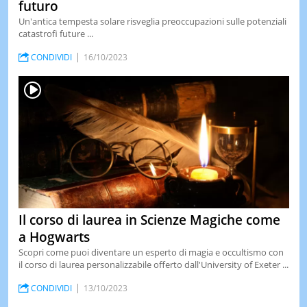
futuro
Un'antica tempesta solare risveglia preoccupazioni sulle potenziali
catastrofi future ...
CONDIVIDI
16/10/2023
Il corso di laurea in Scienze Magiche come
a Hogwarts
Scopri come puoi diventare un esperto di magia e occultismo con
il corso di laurea personalizzabile offerto dall'University of Exeter ...
CONDIVIDI
13/10/2023