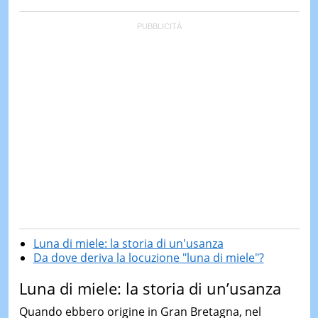
Luna di miele: la storia di un'usanza
Da dove deriva la locuzione "luna di miele"?
Luna di miele: la storia di un’usanza
Quando ebbero origine in Gran Bretagna, nel