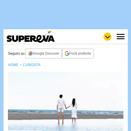
Seguici su:
Google Discover
Fonti preferite
HOME
CURIOSITÀ
NEWS
LOL
GULP
LOVE
STORIE
VIDEO
WOW
POP
CURIOS
CINEM
& TV
QUIZ