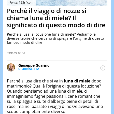
&
Fonte: 123rf.com
TEST
Perchè il viaggio di nozze si
MUSIC
chiama luna di miele? Il
&
significato di questo modo di dire
SPETT
LE
Perchè si usa la locuzione luna di miele? Vediamo le
NOTIZI
diverse teorie che cercano di spiegare l'origine di questo
DI
famoso modo di dire
OGGI
LE
09/11/24 08:56
NOTIZI
DI
Giuseppe Guarino
IERI
GIORNALISTA
Ph(D) in Diritto Comparato e processi di
CONTAT
integrazione e attivo nel campo della ricerca, in
Perché si usa dire che si va in
luna di miele
dopo il
particolare sulla Storia contemporanea di America
matrimonio? Qual è l’origine di questa locuzione?
Latina e Spagna. Collabora con numerose testate ed
Quando pensiamo ad una luna di miele, ci
è presidente dell'Associazione Culturale "La
immaginiamo fughe passionali, cene romantiche
Biblioteca del Sannio".
sulla spiaggia e suite d’albergo piene di petali di
rose, ma nel passato i viaggi di nozze avevano uno
scopo completamente diverso.