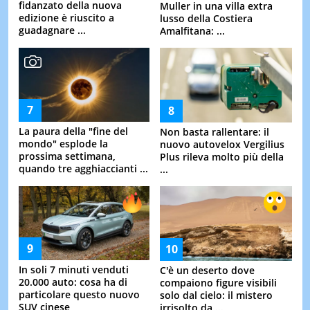
fidanzato della nuova
Muller in una villa extra
edizione è riuscito a
lusso della Costiera
guadagnare ...
Amalfitana: ...
La paura della "fine del
Non basta rallentare: il
mondo" esplode la
nuovo autovelox Vergilius
prossima settimana,
Plus rileva molto più della
quando tre agghiaccianti ...
...
In soli 7 minuti venduti
C'è un deserto dove
20.000 auto: cosa ha di
compaiono figure visibili
particolare questo nuovo
solo dal cielo: il mistero
SUV cinese
irrisolto da ...