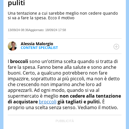
puliti
LE
NOTIZI
Una tentazione a cui sarebbe meglio non cedere quando
DI
si va a fare la spesa. Ecco il motivo
OGGI
13/09/24 08:36
Aggiornato:
18/09/24 17:58
LE
NOTIZI
DI
Alessia Malorgio
IERI
CONTENT SPECIALIST
Ha conseguito un Master in Marketing Management
CONTAT
e Google Digital Training su Marketing digitale. Si
I
broccoli
sono un’ottima scelta quando si tratta di
occupa della creazione di contenuti in ottica SEO e
fare la spesa. Fanno bene alla salute e sono anche
dello sviluppo di strategie marketing attraverso
buoni. Certo, a qualcuno potrebbero non fare
canali digitali.
impazzire, soprattutto ai più piccoli, ma non è detto
che crescendo non imparino anche loro ad
apprezzarli. Ad ogni modo, quando si va al
supermercato è meglio
non cedere alla tentazione
di acquistare
broccoli
già tagliati e puliti.
È
proprio una scelta senza senso. Vediamo il motivo.