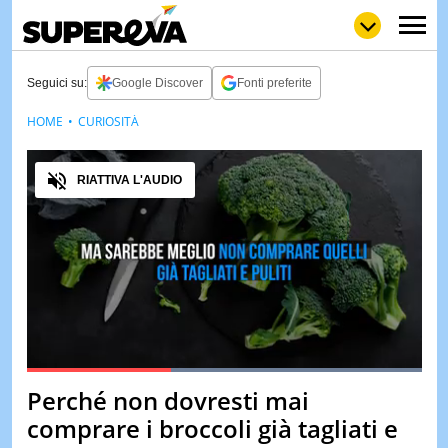
Seguici su:
Google Discover
Fonti preferite
HOME
CURIOSITÀ
NEWS
LOL
GULP
LOVE
Audio
STORIE
RIATTIVA L'AUDIO
VIDEO
WOW
POP
CURIOS
CINEM
& TV
QUIZ
&
TEST
Loaded
:
100.00%
Perché non dovresti mai
Pause
Unmute
MUSIC
comprare i broccoli già tagliati e
&
SPETT