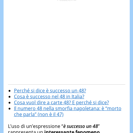
Perché si dice è successo un 48?
Cosa è successo nel 48 in Italia?
Cosa vuol dire a carte 48? E perché si dice?
Il numero 48 nella smorfia napoletana: è “morto
che parla” (non è il 47)
L’uso di un’espressione “
è successo un 48
”
rappresenta un
interessante fenomeno