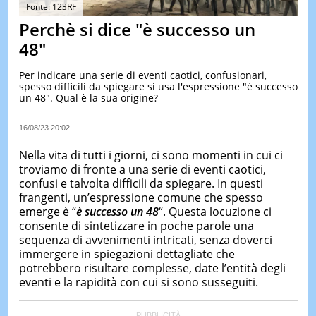
&
Fonte: 123RF
TEST
Perchè si dice "è successo un
MUSIC
48"
&
SPETT
Per indicare una serie di eventi caotici, confusionari,
spesso difficili da spiegare si usa l'espressione "è successo
LE
un 48". Qual è la sua origine?
NOTIZI
DI
OGGI
16/08/23 20:02
LE
Nella vita di tutti i giorni, ci sono momenti in cui ci
NOTIZI
troviamo di fronte a una serie di eventi caotici,
DI
confusi e talvolta difficili da spiegare. In questi
IERI
frangenti, un’espressione comune che spesso
CONTAT
emerge è “
è successo un 48
“. Questa locuzione ci
consente di sintetizzare in poche parole una
sequenza di avvenimenti intricati, senza doverci
immergere in spiegazioni dettagliate che
potrebbero risultare complesse, date l’entità degli
eventi e la rapidità con cui si sono susseguiti.