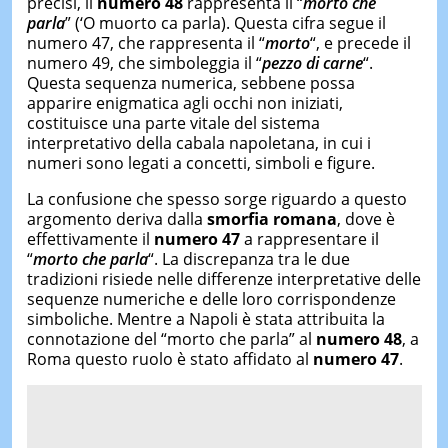
precisi, il
numero 48
rappresenta il “
morto che
parla
” (‘O muorto ca parla). Questa cifra segue il
numero 47, che rappresenta il “
morto
“, e precede il
numero 49, che simboleggia il “
pezzo di carne
“.
Questa sequenza numerica, sebbene possa
apparire enigmatica agli occhi non iniziati,
costituisce una parte vitale del sistema
interpretativo della cabala napoletana, in cui i
numeri sono legati a concetti, simboli e figure.
La confusione che spesso sorge riguardo a questo
argomento deriva dalla
smorfia romana
, dove è
effettivamente il
numero 47
a rappresentare il
“
morto che parla
“. La discrepanza tra le due
tradizioni risiede nelle differenze interpretative delle
sequenze numeriche e delle loro corrispondenze
simboliche. Mentre a Napoli è stata attribuita la
connotazione del “morto che parla” al
numero 48
, a
Roma questo ruolo è stato affidato al
numero 47
.