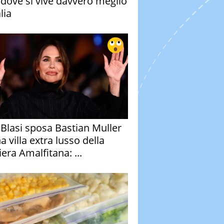
à dove si vive davvero meglio
alia
y Blasi sposa Bastian Muller
a villa extra lusso della
era Amalfitana: ...