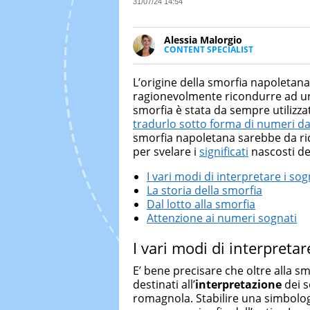
31/07/24 14:54
Alessia Malorgio
CONTENT SPECIALIST
Ha conseguito un Master in Ma
Marketing digitale. Si occupa de
L’origine della smorfia napoletana
di strategie marketing attraverso
ragionevolmente ricondurre ad un’
smorfia è stata da sempre utilizza
tradurlo sotto forma di numeri da 
smorfia napoletana sarebbe da ric
per svelare i
significati
nascosti de
I vari modi di interpretare i sog
La storia della smorfia
Dal lotto alla smorfia
Attenzione ai numeri sognati
I vari modi di interpretar
E’ bene precisare che oltre alla sm
destinati all’
interpretazione
dei s
romagnola. Stabilire una simbolog