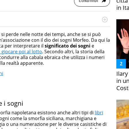
citt
CONDIVIDI
in It
rketing Management e Google Digital Training su
lla creazione di contenuti in ottica SEO e dello sviluppo
 si perde nelle notte dei tempi, anche se si può
 canali digitali.
associazione con il dio dei sogni Morfeo. Da qui la
ta per interpretare il
significato
dei sogni
e
giocare poi al lotto
. Secondo altri, la storia della
ondurre alla cabala ebraica che utilizza i numeri
lla realtà apparente.
Ilar
ni
in un
Costi
e i sogni
orfia napoletana esistono anche altri tipi di
libri
ogni come la smorfia siciliana, marchigiana e
ia o una numerazione per le diverse casistiche di