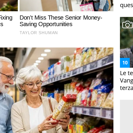
ques
Le te
Vanga
terza