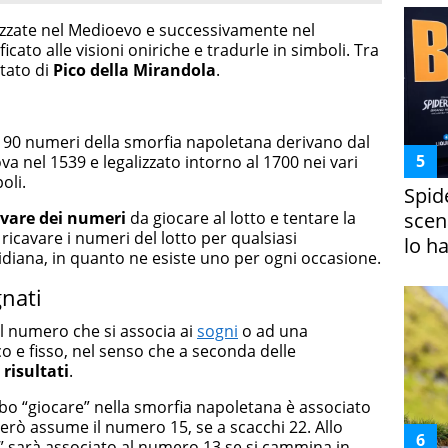
izzate nel Medioevo e successivamente nel
cato alle visioni oniriche e tradurle in simboli. Tra
ttato di
Pico della Mirandola
.
 90 numeri della smorfia napoletana derivano dal
va nel 1539 e legalizzato intorno al 1700 nei vari
oli.
Spid
ovare dei numeri
da giocare al lotto e tentare la
scena
ricavare i numeri del lotto per qualsiasi
lo h
idiana, in quanto ne esiste uno per ogni occasione.
nati
il numero che si associa ai
sogni
o ad una
o e fisso, nel senso che a seconda delle
risultati
.
erbo “giocare” nella smorfia napoletana è associato
però assume il numero 15, se a scacchi 22. Allo
 sarà associato al numero 13 se si cammina in