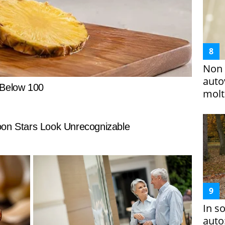
Non 
auto
molto
In s
auto