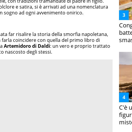
ele, con tradizioni tramandate di padre in figlio.
olclore e satira, si è arrivati ad una nomenclatura
un sogno ad ogni avvenimento onirico.
Cong
batt
ta far risalire la storia della smorfia napoletana,
smas
 farla coincidere con quella del primo libro di
da
Artemidoro di Daldi
: un vero e proprio trattato
cato nascosto degli stessi.
C'è 
figur
miste