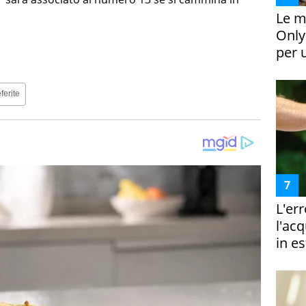
Le m
Only
per 
ferite
L'er
l'ac
in es