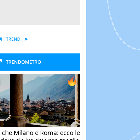
I I TREND
TRENDOMETRO
o che Milano e Roma: ecco le