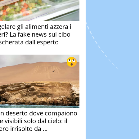
elare gli alimenti azzera i
eri? La fake news sul cibo
cherata dall'esperto
un deserto dove compaiono
e visibili solo dal cielo: il
ro irrisolto da ...