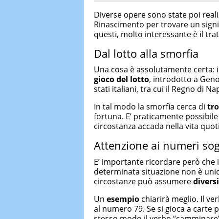
Diverse opere sono state poi real
Rinascimento per trovare un signifi
questi, molto interessante è il tra
Dal lotto alla smorfia
Una cosa è assolutamente certa: i
gioco del lotto
, introdotto a Geno
stati italiani, tra cui il Regno di Nap
In tal modo la smorfia cerca di
tr
fortuna. E’ praticamente possibile 
circostanza accada nella vita quot
Attenzione ai numeri sog
E’ importante ricordare però che 
determinata situazione non è unic
circostanze può assumere
diversi
Un
esempio
chiarirà meglio. Il v
al numero 79. Se si gioca a carte 
stesso modo il verbo “camminare”