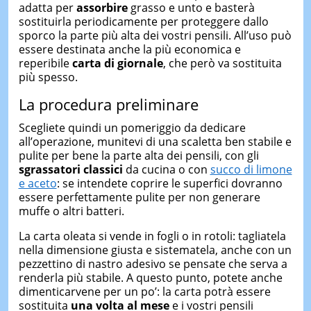
adatta per
assorbire
grasso e unto e basterà
sostituirla periodicamente per proteggere dallo
sporco la parte più alta dei vostri pensili. All’uso può
essere destinata anche la più economica e
reperibile
carta di giornale
, che però va sostituita
più spesso.
La procedura preliminare
Scegliete quindi un pomeriggio da dedicare
all’operazione, munitevi di una scaletta ben stabile e
pulite per bene la parte alta dei pensili, con gli
sgrassatori classici
da cucina o con
succo di limone
e aceto
: se intendete coprire le superfici dovranno
essere perfettamente pulite per non generare
muffe o altri batteri.
La carta oleata si vende in fogli o in rotoli: tagliatela
nella dimensione giusta e sistematela, anche con un
pezzettino di nastro adesivo se pensate che serva a
renderla più stabile. A questo punto, potete anche
dimenticarvene per un po’: la carta potrà essere
sostituita
una volta al mese
e i vostri pensili