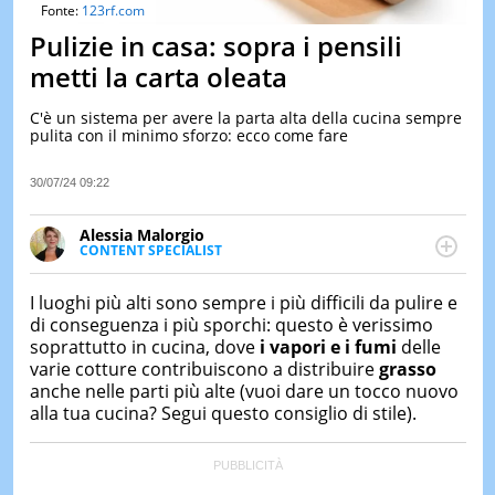
&
Fonte:
123rf.com
TEST
Pulizie in casa: sopra i pensili
MUSIC
metti la carta oleata
&
SPETT
C'è un sistema per avere la parta alta della cucina sempre
pulita con il minimo sforzo: ecco come fare
LE
NOTIZI
DI
30/07/24 09:22
OGGI
Alessia Malorgio
LE
CONTENT SPECIALIST
NOTIZI
Ha conseguito un Master in Marketing Management
DI
IERI
e Google Digital Training su Marketing digitale. Si
I luoghi più alti sono sempre i più difficili da pulire e
occupa della creazione di contenuti in ottica SEO e
di conseguenza i più sporchi: questo è verissimo
CONTAT
dello sviluppo di strategie marketing attraverso
soprattutto in cucina, dove
i vapori e i fumi
delle
canali digitali.
varie cotture contribuiscono a distribuire
grasso
anche nelle parti più alte (vuoi dare un tocco nuovo
alla tua cucina? Segui questo consiglio di stile).