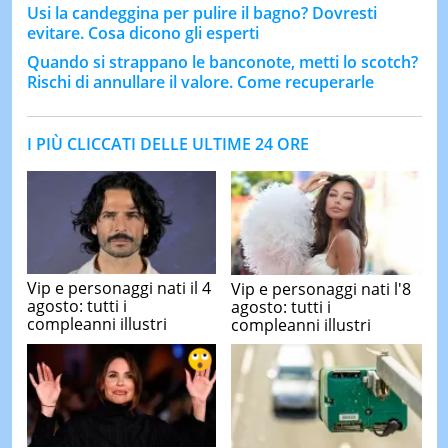
Usi la candeggina per pulire il bagno? Dovresti
evitare. Cosa dicono gli esperti
Quando si strappano le banconote, metti lo scotch?
Rischi di annullare il valore. Come recuperarle
I PIÙ CLICCATI DELLE ULTIME 24 ORE
Vip e personaggi nati il 4
Vip e personaggi nati l'8
agosto: tutti i
agosto: tutti i
compleanni illustri
compleanni illustri