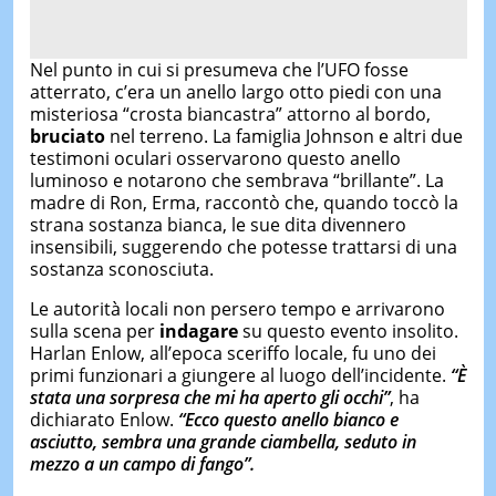
Nel punto in cui si presumeva che l’UFO fosse
atterrato, c’era un anello largo otto piedi con una
misteriosa “crosta biancastra” attorno al bordo,
bruciato
nel terreno. La famiglia Johnson e altri due
testimoni oculari osservarono questo anello
luminoso e notarono che sembrava “brillante”. La
madre di Ron, Erma, raccontò che, quando toccò la
strana sostanza bianca, le sue dita divennero
insensibili, suggerendo che potesse trattarsi di una
sostanza sconosciuta.
Le autorità locali non persero tempo e arrivarono
sulla scena per
indagare
su questo evento insolito.
Harlan Enlow, all’epoca sceriffo locale, fu uno dei
primi funzionari a giungere al luogo dell’incidente.
“È
stata una sorpresa che mi ha aperto gli occhi”
, ha
dichiarato Enlow.
“Ecco questo anello bianco e
asciutto, sembra una grande ciambella, seduto in
mezzo a un campo di fango”.