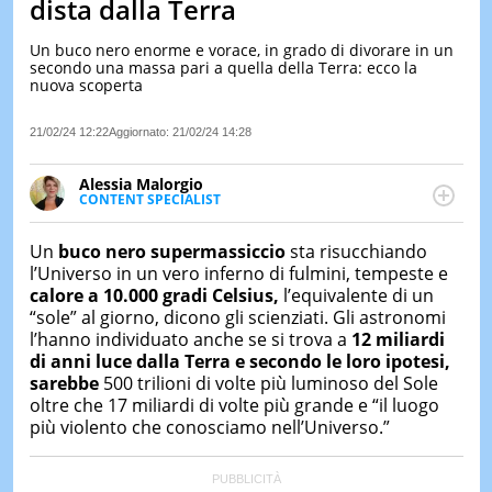
dista dalla Terra
LE
NOTIZI
Un buco nero enorme e vorace, in grado di divorare in un
DI
secondo una massa pari a quella della Terra: ecco la
OGGI
nuova scoperta
LE
21/02/24 12:22
Aggiornato:
21/02/24 14:28
NOTIZI
DI
IERI
Alessia Malorgio
CONTENT SPECIALIST
CONTAT
Ha conseguito un Master in Marketing Management
e Google Digital Training su Marketing digitale. Si
Un
buco nero supermassiccio
sta risucchiando
occupa della creazione di contenuti in ottica SEO e
l’Universo in un vero inferno di fulmini, tempeste e
dello sviluppo di strategie marketing attraverso
calore a 10.000 gradi Celsius,
l’equivalente di un
canali digitali.
“sole” al giorno, dicono gli scienziati. Gli astronomi
l’hanno individuato anche se si trova a
12 miliardi
di anni luce dalla Terra e secondo le loro ipotesi,
sarebbe
500 trilioni di volte più luminoso del Sole
oltre che 17 miliardi di volte più grande e “il luogo
più violento che conosciamo nell’Universo.”