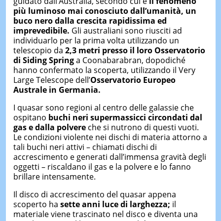
guidato dall’Australia, secondo cui è
il fenomeno
più luminoso mai conosciuto dall’umanità, un
buco nero dalla crescita rapidissima ed
imprevedibile.
Gli australiani sono riusciti ad
individuarlo per la prima volta utilizzando un
telescopio da
2,3 metri presso il loro Osservatorio
di Siding Spring
a Coonabarabran, dopodiché
hanno confermato la scoperta, utilizzando il Very
Large Telescope dell’
Osservatorio Europeo
Australe in Germania.
I quasar sono regioni al centro delle galassie che
ospitano
buchi neri supermassicci circondati dal
gas e dalla polvere
che si nutrono di questi vuoti.
Le condizioni violente nei dischi di materia attorno a
tali buchi neri attivi – chiamati dischi di
accrescimento e generati dall’immensa gravità degli
oggetti – riscaldano il gas e la polvere e lo fanno
brillare intensamente.
Il disco di accrescimento del quasar appena
scoperto ha
sette anni luce di larghezza;
il
materiale viene trascinato nel disco e diventa una