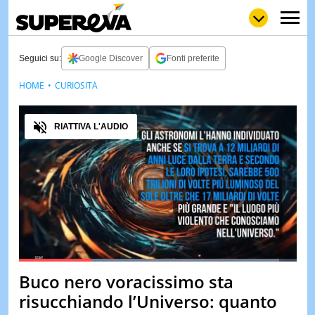
Seguici su:
Google Discover
Fonti preferite
HOME
CURIOSITÀ
NEWS
LOL
GULP
LOVE
Audio
STORIE
RIATTIVA L'AUDIO
VIDEO
WOW
POP
CURIOS
CINEM
& TV
QUIZ
&
TEST
Loaded
:
93.81%
Buco nero voracissimo sta
Pause
Unmute
MUSIC
risucchiando l’Universo: quanto
&
SPETT