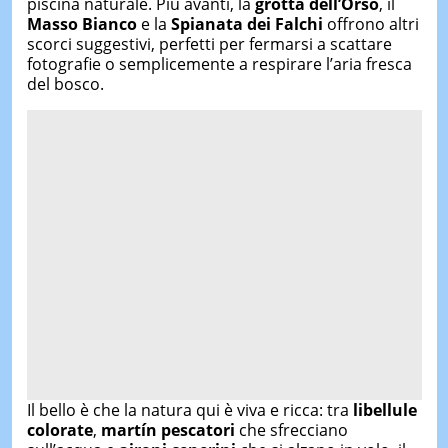
piscina naturale. Più avanti, la
grotta dell’Orso
, il
Masso Bianco
e la
Spianata dei Falchi
offrono altri
scorci suggestivi, perfetti per fermarsi a scattare
fotografie o semplicemente a respirare l’aria fresca
del bosco.
Il bello è che la natura qui è viva e ricca: tra
libellule
colorate
,
martín pescatori
che sfrecciano