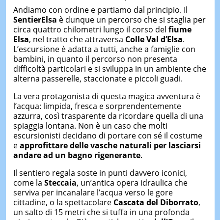
Andiamo con ordine e partiamo dal principio. Il
Sentier
E
lsa
è dunque un percorso che si staglia per
circa quattro chilometri lungo il corso del
fiume
Elsa
, nel tratto che attraversa
Colle Val d’Elsa
.
L’escursione è adatta a tutti, anche a famiglie con
bambini, in quanto il percorso non presenta
difficoltà particolari e si sviluppa in un ambiente che
alterna passerelle, staccionate e piccoli guadi.
La vera protagonista di questa magica avventura è
l’acqua: limpida, fresca e sorprendentemente
azzurra, così trasparente da ricordare quella di una
spiaggia lontana. Non è un caso che molti
escursionisti decidano di portare con sé il costume
e
approfittare delle vasche naturali per
lasciarsi
andare ad
un bagno rigenerante
.
Il sentiero regala soste in punti davvero iconici,
come la
Steccaia
, un’antica opera idraulica che
serviva per incanalare l’acqua verso le gore
cittadine, o la spettacolare
Cascata del Diborrato
,
un salto di 15 metri che si tuffa in una profonda