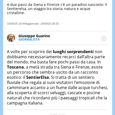
A due passi da Siena e Firenze c’è un paradiso nascosto: il
LE
Sentierelsa, un viaggio tra storia, natura e acque
NOTIZI
cristalline.
DI
OGGI
18/09/25 20:44
Aggiornato:
19/09/25 08:35
LE
NOTIZI
Giuseppe Guarino
DI
GIORNALISTA
IERI
Ph(D) in Diritto Comparato e processi di
integrazione e attivo nel campo della ricerca, in
CONTAT
A volte per scoprire dei
luoghi sorprendenti
non
particolare sulla Storia contemporanea di America
dobbiamo necessariamente recarci dall’altra parte
Latina e Spagna. Collabora con numerose testate ed
del mondo, ma basta fare pochi passi da casa. In
è presidente dell'Associazione Culturale "La
Toscana
, a metà strada tra Siena e Firenze, esiste
Biblioteca del Sannio".
un percorso che sembra uscito da un racconto
esotico: il
Sentier
E
lsa
. Si tratta di un sentiero
fluviale che regala ai suoi visitatori l’emozione di
camminare accanto a un fiume dalle acque turchesi,
alla scoperta di scorci selvaggi, cascate e piscine
naturali che ricordano più i paesaggi tropicali che la
campagna italiana.