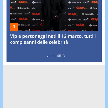
Vip e personaggi nati il 12 marzo, tutti i
compleanni delle celebrità
vedi tutti