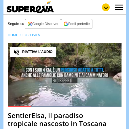
Seguici su:
Google Discover
Fonti preferite
HOME
CURIOSITÀ
NEWS
LOL
GULP
LOVE
Audio
STORIE
RIATTIVA L'AUDIO
VIDEO
WOW
POP
CURIOS
CINEM
& TV
QUIZ
&
TEST
Loaded
:
73.48%
SentierElsa, il paradiso
Pause
Unmute
MUSIC
tropicale nascosto in Toscana
&
SPETT