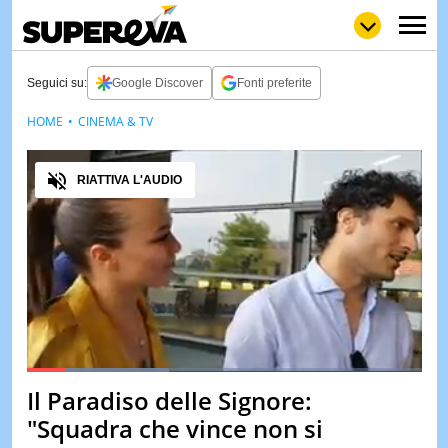
Seguici su:
Google Discover
Fonti preferite
HOME
CINEMA & TV
NEWS
LOL
GULP
LOVE
Audio
STORIE
RIATTIVA L'AUDIO
VIDEO
WOW
POP
CURIOS
CINEM
& TV
QUIZ
&
TEST
Loaded
:
36.19%
Il Paradiso delle Signore:
Pause
Unmute
MUSIC
"Squadra che vince non si
&
SPETT