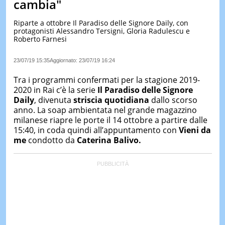
cambia"
LE
NOTIZI
Riparte a ottobre Il Paradiso delle Signore Daily, con
DI
protagonisti Alessandro Tersigni, Gloria Radulescu e
OGGI
Roberto Farnesi
LE
23/07/19 15:35
Aggiornato:
23/07/19 16:24
NOTIZI
DI
Tra i programmi confermati per la stagione 2019-
IERI
2020 in Rai c’è la serie
Il Paradiso delle Signore
CONTAT
Daily
, divenuta
striscia quotidiana
dallo scorso
anno. La soap ambientata nel grande magazzino
milanese riapre le porte il 14 ottobre a partire dalle
15:40, in coda quindi all’appuntamento con
Vieni da
me
condotto da
Caterina Balivo.