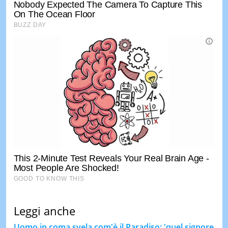
Leggi anche
Uomo in coma svela com'è il Paradiso: 'quel signore