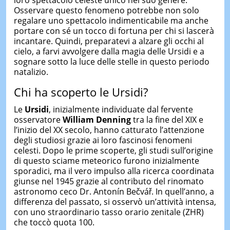
loro spettacolo celeste unico nel suo genere.
Osservare questo fenomeno potrebbe non solo
regalare uno spettacolo indimenticabile ma anche
portare con sé un tocco di fortuna per chi si lascerà
incantare. Quindi, preparatevi a alzare gli occhi al
cielo, a farvi avvolgere dalla magia delle Ursidi e a
sognare sotto la luce delle stelle in questo periodo
natalizio.
Chi ha scoperto le Ursidi?
Le
Ursidi
, inizialmente individuate dal fervente
osservatore
William Denning
tra la fine del XIX e
l’inizio del XX secolo, hanno catturato l’attenzione
degli studiosi grazie ai loro fascinosi fenomeni
celesti. Dopo le prime scoperte, gli studi sull’origine
di questo sciame meteorico furono inizialmente
sporadici, ma il vero impulso alla ricerca coordinata
giunse nel 1945 grazie al contributo del rinomato
astronomo ceco Dr. Antonín Bečvář. In quell’anno, a
differenza del passato, si osservò un’attività intensa,
con uno straordinario tasso orario zenitale (ZHR)
che toccò quota 100.