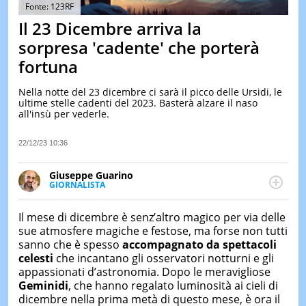
&
Fonte: 123RF
TEST
Il 23 Dicembre arriva la
MUSIC
sorpresa 'cadente' che porterà
&
fortuna
SPETT
LE
Nella notte del 23 dicembre ci sarà il picco delle Ursidi, le
NOTIZI
ultime stelle cadenti del 2023. Basterà alzare il naso
DI
all'insù per vederle.
OGGI
LE
22/12/23 10:36
NOTIZI
DI
Giuseppe Guarino
IERI
GIORNALISTA
Ph(D) in Diritto Comparato e processi di
CONTAT
integrazione e attivo nel campo della ricerca, in
Il mese di dicembre è senz’altro magico per via delle
particolare sulla Storia contemporanea di America
sue atmosfere magiche e festose, ma forse non tutti
Latina e Spagna. Collabora con numerose testate ed
sanno che è spesso
accompagnato da spettacoli
è presidente dell'Associazione Culturale "La
celesti
che incantano gli osservatori notturni e gli
Biblioteca del Sannio".
appassionati d’astronomia. Dopo le meravigliose
Geminidi
, che hanno regalato luminosità ai cieli di
dicembre nella prima metà di questo mese, è ora il