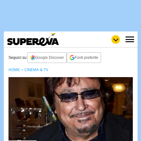
Seguici su:
Google Discover
Fonti preferite
HOME
CINEMA & TV
NEWS
LOL
GULP
LOVE
STORIE
VIDEO
WOW
POP
CURIOS
CINEM
& TV
QUIZ