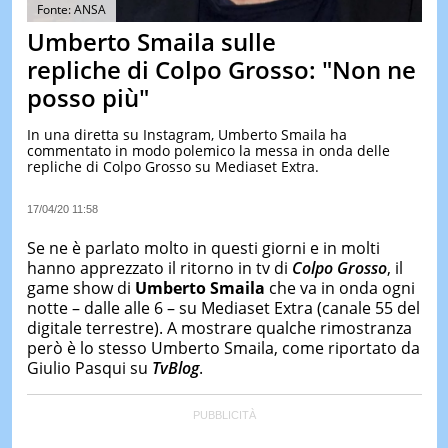
&
Fonte: ANSA
TEST
Umberto Smaila sulle
MUSIC
repliche di Colpo Grosso: "Non ne
&
posso più"
SPETT
LE
In una diretta su Instagram, Umberto Smaila ha
NOTIZI
commentato in modo polemico la messa in onda delle
DI
repliche di Colpo Grosso su Mediaset Extra.
OGGI
LE
17/04/20 11:58
NOTIZI
DI
Se ne è parlato molto in questi giorni e in molti
IERI
hanno apprezzato il ritorno in tv di
Colpo Grosso
, il
game show di
Umberto
Smaila
che va in onda ogni
CONTAT
notte – dalle alle 6 – su Mediaset Extra (canale 55 del
digitale terrestre). A mostrare qualche rimostranza
però è lo stesso Umberto Smaila, come riportato da
Giulio Pasqui su
TvBlog
.