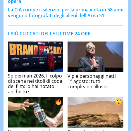
opera
La CIA rompe il silenzio: per la prima volta in 58 anni
vengono fotografati degli alieni dell'Area 51
I PIÙ CLICCATI DELLE ULTIME 24 ORE
Spiderman 2026, il colpo
Vip e personaggi nati il
di scena nei titoli di coda
1° agosto: tutti i
del film: lo hai notato
compleanni illustri
anche tu?