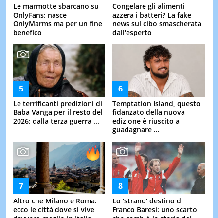
Le marmotte sbarcano su
Congelare gli alimenti
OnlyFans: nasce
azzera i batteri? La fake
OnlyMarms ma per un fine
news sul cibo smascherata
benefico
dall'esperto
Le terrificanti predizioni di
Temptation Island, questo
Baba Vanga per il resto del
fidanzato della nuova
2026: dalla terza guerra ...
edizione è riuscito a
guadagnare ...
Altro che Milano e Roma:
Lo 'strano' destino di
ecco le città dove si vive
Franco Baresi: uno scarto