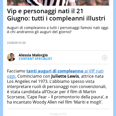
&
TEST
Vip e personaggi nati il 21
MUSIC
Giugno: tutti i compleanni illustri
&
SPETT
Auguri di compleanno a tutti i personaggi famosi nati oggi.
A chi andranno gli auguri del giorno?
LE
NOTIZI
DI
21/06/26 01:00
OGGI
Alessia Malorgio
LE
CONTENT SPECIALIST
NOTIZI
Ha conseguito un Master in Marketing Management
DI
IERI
e Google Digital Training su Marketing digitale. Si
Facciamo
tanti auguri di compleanno
ai VIP nati
occupa della creazione di contenuti in ottica SEO e
oggi.
Cominciamo con
Juliette Lewis
, attrice nata
CONTAT
dello sviluppo di strategie marketing attraverso
Los Angeles nel 1973. L’abbiamo spesso vista
canali digitali.
interpretare ruoli di personaggi non convenzionali,
è stata candidata all’Oscar per il film di Martin
Scorsese, ‘Cape Fear – Il promontorio della paura’, e
ha incantato Woody Allen nel film ‘Mariti e mogli’.