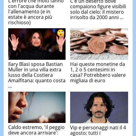
L'errore che molti fanno
C'è un deserto dove
con l'acqua durante
compaiono figure visibili
l'allenamento (e in
solo dal cielo: il mistero
estate è ancora più
irrisolto da 2000 anni ...
rischioso)
Ilary Blasi sposa Bastian
Hai queste monetine da
Muller in una villa extra
1, 2 o 5 centesimi in
lusso della Costiera
casa? Potrebbero valere
Amalfitana: quanto costa
migliaia di euro
...
Caldo estremo, 'il peggio
Vip e personaggi nati il 4
deve ancora arrivare':
agosto: tutti i