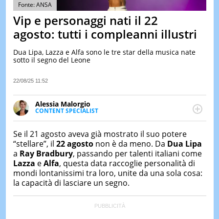
&
Fonte: ANSA
TEST
Vip e personaggi nati il 22
MUSIC
agosto: tutti i compleanni illustri
&
SPETT
Dua Lipa, Lazza e Alfa sono le tre star della musica nate
sotto il segno del Leone
LE
NOTIZI
DI
22/08/25 11:52
OGGI
Alessia Malorgio
LE
CONTENT SPECIALIST
NOTIZI
Ha conseguito un Master in Marketing Management
DI
IERI
e Google Digital Training su Marketing digitale. Si
Se il 21 agosto aveva già mostrato il suo potere
occupa della creazione di contenuti in ottica SEO e
“stellare”, il
22 agosto
non è da meno. Da
Dua Lipa
CONTAT
dello sviluppo di strategie marketing attraverso
a
Ray Bradbury
, passando per talenti italiani come
canali digitali.
Lazza
e
Alfa
, questa data raccoglie personalità di
mondi lontanissimi tra loro, unite da una sola cosa:
la capacità di lasciare un segno.