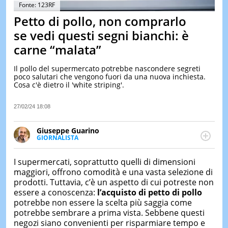
&
Fonte: 123RF
TEST
Petto di pollo, non comprarlo
MUSIC
se vedi questi segni bianchi: è
&
carne “malata”
SPETT
LE
Il pollo del supermercato potrebbe nascondere segreti
NOTIZI
poco salutari che vengono fuori da una nuova inchiesta.
DI
Cosa c'è dietro il 'white striping'.
OGGI
LE
27/02/24 18:08
NOTIZI
DI
Giuseppe Guarino
IERI
GIORNALISTA
Ph(D) in Diritto Comparato e processi di
CONTAT
integrazione e attivo nel campo della ricerca, in
I supermercati, soprattutto quelli di dimensioni
particolare sulla Storia contemporanea di America
maggiori, offrono comodità e una vasta selezione di
Latina e Spagna. Collabora con numerose testate ed
prodotti. Tuttavia, c’è un aspetto di cui potreste non
è presidente dell'Associazione Culturale "La
essere a conoscenza:
l’acquisto di petto di pollo
Biblioteca del Sannio".
potrebbe non essere la scelta più saggia come
potrebbe sembrare a prima vista. Sebbene questi
negozi siano convenienti per risparmiare tempo e