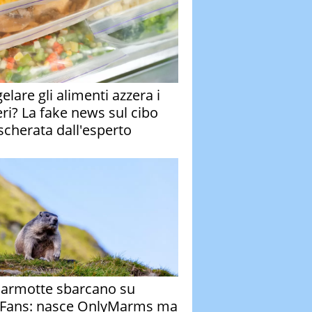
elare gli alimenti azzera i
eri? La fake news sul cibo
cherata dall'esperto
armotte sbarcano su
Fans: nasce OnlyMarms ma