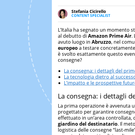
Stefania Cicirello
CONTENT SPECIALIST
Content writer, video editor e f
Media Marketing. Scrive articoli
L’Italia ha segnato un momento s
focus su Costume & Società, Mo
al debutto di
Amazon Prime Air
.
avuto luogo in
Abruzzo
, nel com
europeo
a testare concretamente 
è svolto esattamente questo evento
consegne?
La consegna: i dettagli del prim
La tecnologia dietro al success
L’impatto e le prospettive futur
La consegna: i dettagli d
La prima operazione è avvenuta u
progettato per garantire consegne r
effettuato in un’area controllata, 
giardino del destinatario
. Il me
logistica delle consegne “last-mile