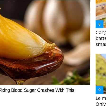
Cong
batt
smas
Le m
Only