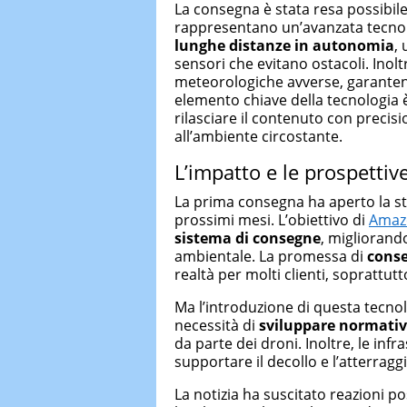
La consegna è stata resa possibile
rappresentano un’avanzata tecnolo
lunghe distanze in autonomia
,
sensori che evitano ostacoli. Inolt
meteorologiche avverse, garantendo 
elemento chiave della tecnologia è
rilasciare il contenuto con precis
all’ambiente circostante.
L’impatto e le prospettiv
La prima consegna ha aperto la st
prossimi mesi. L’obiettivo di
Amaz
sistema di consegne
, migliorando
ambientale. La promessa di
conse
realtà per molti clienti, soprattut
Ma l’introduzione di questa tecnol
necessità di
sviluppare normati
da parte dei droni. Inoltre, le in
supportare il decollo e l’atterragg
La notizia ha suscitato reazioni po