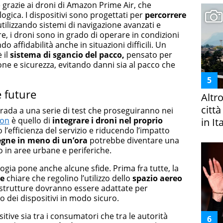
 grazie ai droni di Amazon Prime Air, che
gica. I dispositivi sono progettati per
percorrere
 utilizzando sistemi di navigazione avanzati e
re, i droni sono in grado di operare in condizioni
affidabilità anche in situazioni difficili. Un
 il
sistema di sgancio del pacco,
pensato per
ione e sicurezza, evitando danni sia al pacco che
e future
Altr
citt
rada a una serie di test che proseguiranno nei
on
è quello di
integrare i droni nel proprio
in It
 l’efficienza del servizio e riducendo l’impatto
gne in meno di un’ora
potrebbe diventare una
to in aree urbane e periferiche.
ogia pone anche alcune sfide. Prima fra tutte, la
ve
chiare che regolino l’utilizzo dello
spazio aereo
frastrutture dovranno essere adattate per
io dei dispositivi in modo sicuro.
sitive sia tra i consumatori che tra le autorità