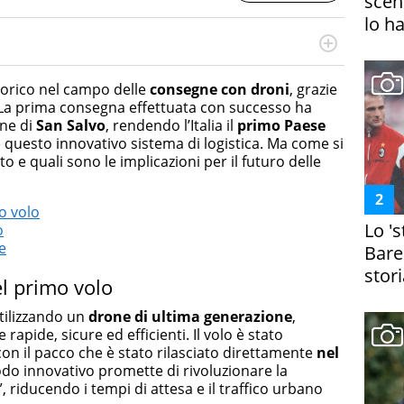
scena
lo h
otografa, ha conseguito un Master in Digital & Social
 in ottica SEO e realizza contenuti per social media, con
torico nel campo delle
consegne con droni
, grazie
da e Bellezza.
 La prima consegna effettuata con successo ha
une di
San Salvo
, rendendo l’Italia il
primo Paese
questo innovativo sistema di logistica. Ma come si
 e quali sono le implicazioni per il futuro delle
o volo
Lo '
o
e
Bare
stori
el primo volo
tilizzando un
drone di ultima generazione
,
apide, sicure ed efficienti. Il volo è stato
con il pacco che è stato rilasciato direttamente
nel
todo innovativo promette di rivoluzionare la
”, riducendo i tempi di attesa e il traffico urbano