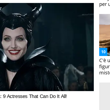
per 
C'è 
figur
miste