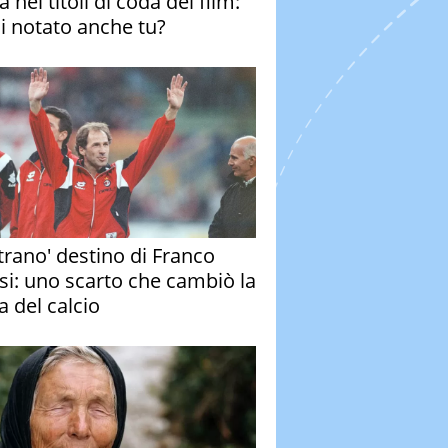
 nei titoli di coda del film:
ai notato anche tu?
strano' destino di Franco
si: uno scarto che cambiò la
a del calcio