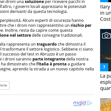
o nei droni una
soluzione
per ricevere pacchi in
Ilar
altro, i governi locali apprezzano le potenziali
sioni derivanti da questa tecnologia.
in un
Costi
erplessità. Alcuni esperti di sicurezza hanno
ntire che i droni non rappresentino un
rischio per
ree. Inoltre, resta da capire come questa
ione nel settore
delle consegne tradizionali.
talia rappresenta un
traguardo
che dimostra il
l trasformare il settore logistico. Sebbene ci siano
il successo del test in Abruzzo è un passo
i i droni saranno
parte integrante
della nostra
r ha dimostrato che
l’Italia è pronta
a guidare
segne, aprendo la strada a un nuovo capitolo nella
La p
espl
ferite
quan