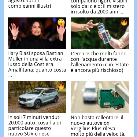
agosto: tutti i
compaiono figure visibili
compleanni illustri
solo dal cielo: il mistero
irrisolto da 2000 anni ...
Ilary Blasi sposa Bastian
L'errore che molti fanno
Muller in una villa extra
con l'acqua durante
lusso della Costiera
l'allenamento (e in estate
Amalfitana: quanto costa
è ancora più rischioso)
...
In soli 7 minuti venduti
Non basta rallentare: il
20.000 auto: cosa ha di
nuovo autovelox
particolare questo
Vergilius Plus rileva
nuovo SUV cinese
molto più della velocità.