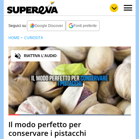
Seguici su:
Google Discover
Fonti preferite
HOME
CURIOSITÀ
NEWS
LOL
GULP
LOVE
Audio
STORIE
RIATTIVA L'AUDIO
VIDEO
WOW
POP
CURIOS
CINEM
& TV
QUIZ
&
TEST
Loaded
:
77.75%
Il modo perfetto per
Pause
Unmute
MUSIC
conservare i pistacchi
&
SPETT