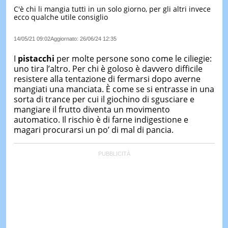
C'è chi li mangia tutti in un solo giorno, per gli altri invece
LE
ecco qualche utile consiglio
NOTIZI
DI
OGGI
14/05/21 09:02
Aggiornato:
26/06/24 12:35
LE
I
pistacchi
per molte persone sono come le ciliegie:
NOTIZI
uno tira l’altro. Per chi è goloso è davvero difficile
DI
resistere alla tentazione di fermarsi dopo averne
IERI
mangiati una manciata. È come se si entrasse in una
sorta di trance per cui il giochino di sgusciare e
CONTAT
mangiare il frutto diventa un movimento
automatico. Il rischio è di farne indigestione e
magari procurarsi un po’ di mal di pancia.