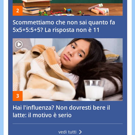
Scommettiamo che non sai quanto fa
5x5+5:5+5? La risposta non è 11
Hai l'influenza? Non dovresti bere il
latte: il motivo è serio
vedi tutti