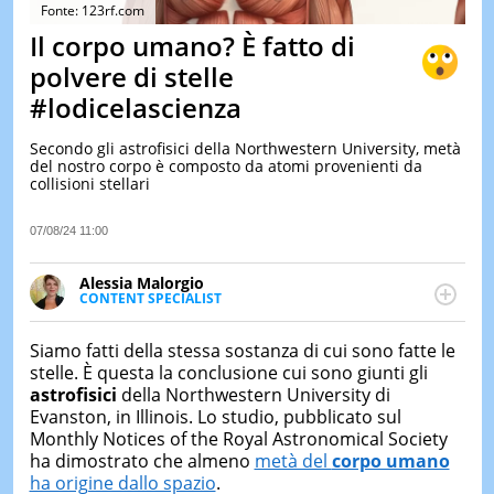
&
Fonte: 123rf.com
TEST
Il corpo umano? È fatto di
MUSIC
polvere di stelle
&
#lodicelascienza
SPETT
LE
Secondo gli astrofisici della Northwestern University, metà
NOTIZI
del nostro corpo è composto da atomi provenienti da
DI
collisioni stellari
OGGI
LE
07/08/24 11:00
NOTIZI
DI
Alessia Malorgio
IERI
CONTENT SPECIALIST
Ha conseguito un Master in Marketing Management
CONTAT
e Google Digital Training su Marketing digitale. Si
Siamo fatti della stessa sostanza di cui sono fatte le
occupa della creazione di contenuti in ottica SEO e
stelle. È questa la conclusione cui sono giunti gli
dello sviluppo di strategie marketing attraverso
astrofisici
della Northwestern University di
canali digitali.
Evanston, in Illinois. Lo studio, pubblicato sul
Monthly Notices of the Royal Astronomical Society
ha dimostrato che almeno
metà del
corpo umano
ha origine dallo spazio
.