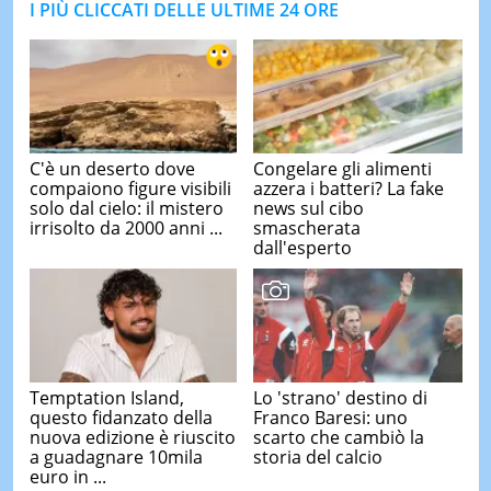
I PIÙ CLICCATI DELLE ULTIME 24 ORE
C'è un deserto dove
Congelare gli alimenti
compaiono figure visibili
azzera i batteri? La fake
solo dal cielo: il mistero
news sul cibo
irrisolto da 2000 anni ...
smascherata
dall'esperto
Temptation Island,
Lo 'strano' destino di
questo fidanzato della
Franco Baresi: uno
nuova edizione è riuscito
scarto che cambiò la
a guadagnare 10mila
storia del calcio
euro in ...