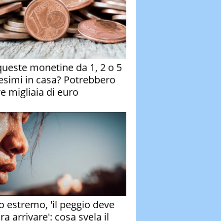
queste monetine da 1, 2 o 5
esimi in casa? Potrebbero
re migliaia di euro
o estremo, 'il peggio deve
a arrivare': cosa svela il