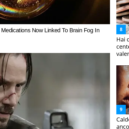
Hai 
cent
vale
Cald
ancor