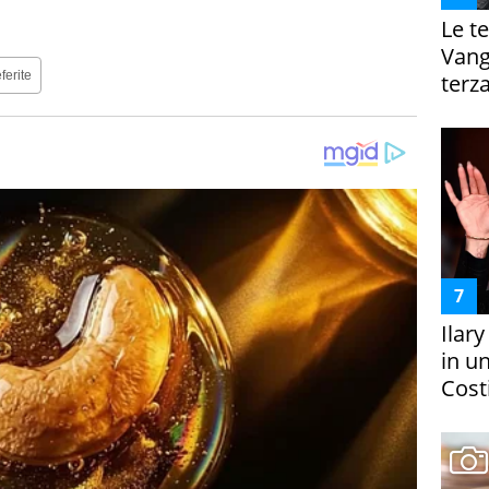
Le te
Vanga
ferite
terza
Ilar
in un
Costi