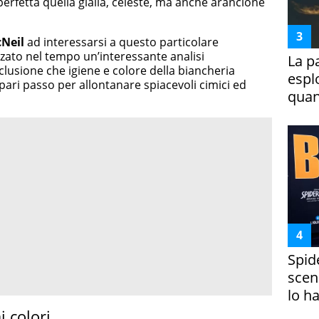
erfetta quella gialla, celeste, ma anche arancione
Neil
ad interessarsi a questo particolare
zzato nel tempo un’interessante analisi
La p
lusione che igiene e colore della biancheria
espl
ri passo per allontanare spiacevoli cimici ed
quan
Spid
scena
lo h
i colori