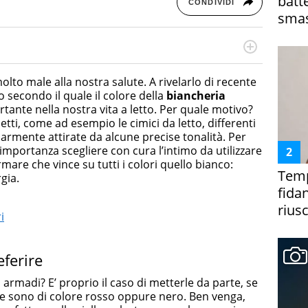
batt
CONDIVIDI
smas
rketing Management e Google Digital Training su
lla creazione di contenuti in ottica SEO e dello sviluppo
lto male alla nostra salute. A rivelarlo di recente
 canali digitali.
 secondo il quale il colore della
biancheria
ante nella nostra vita a letto. Per quale motivo?
letti, come ad esempio le cimici da letto, differenti
larmente attirate da alcune precise tonalità. Per
mportanza scegliere con cura l’intimo da utilizzare
mare che vince su tutti i colori quello bianco:
Temp
rgia.
fida
riusc
i
eferire
armadi? E’ proprio il caso di metterle da parte, se
se sono di colore rosso oppure nero. Ben venga,