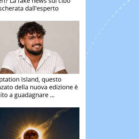
eri? La fake news sul cibo
cherata dall'esperto
tation Island, questo
nzato della nuova edizione è
ito a guadagnare ...