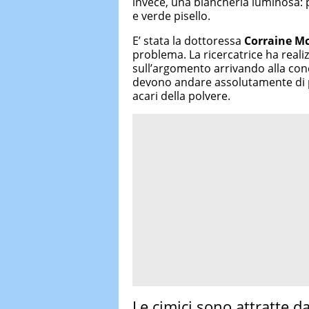
invece, una biancheria luminosa: p
e verde pisello.
E’ stata la dottoressa
Corraine Mc
problema. La ricercatrice ha reali
sull’argomento arrivando alla conc
devono andare assolutamente di pa
acari della polvere.
Le cimici sono attratte da