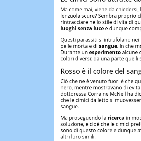
Ma come mai, viene da chiedersi, l
lenzuola scure? Sembra proprio ch
rintracciare nello stile di vita di
luoghi senza luce
e dunque compl
Questi parassiti si intrufolano nei
pelle morta e di
sangue
. In che m
Durante un
esperimento
alcune c
colori diversi: da una parte quelli s
Rosso è il colore del san
Ciò che ne è venuto fuori è che ques
nero, mentre mostravano di evita
dottoressa Corraine McNeil ha d
che le cimici da letto si muovesse
sangue.
Ma proseguendo la
ricerca
in mod
soluzione, e cioè che le cimici pre
sono di questo colore e dunque av
altri loro simili.