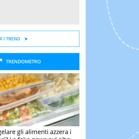
I I TREND
TRENDOMETRO
elare gli alimenti azzera i