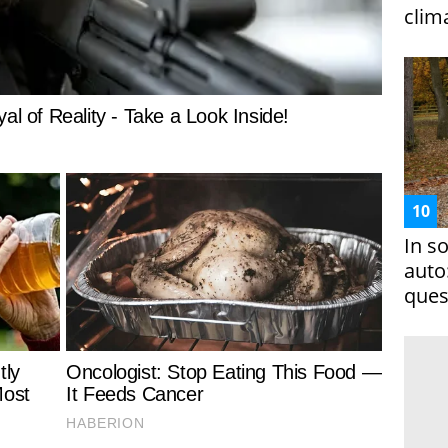
clim
In s
auto
ques