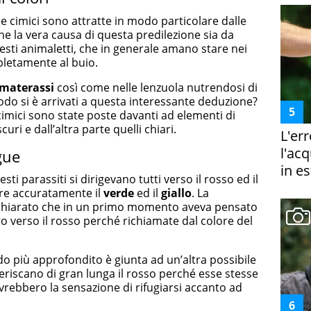
e cimici sono attratte in modo particolare dalle
e la vera causa di questa predilezione sia da
 questi animaletti, che in generale amano stare nei
etamente al buio.
materassi
così come nelle lenzuola nutrendosi di
odo si è arrivati a questa interessante deduzione?
imici sono state poste davanti ad elementi di
curi e dall’altra parte quelli chiari.
L'er
l'ac
gue
in es
ti parassiti si dirigevano tutti verso il rosso ed il
re accuratamente il
verde
ed il
giallo
. La
ichiarato che in un primo momento aveva pensato
ro verso il rosso perché richiamate dal colore del
o più approfondito è giunta ad un’altra possibile
feriscano di gran lunga il rosso perché esse stesse
rebbero la sensazione di rifugiarsi accanto ad