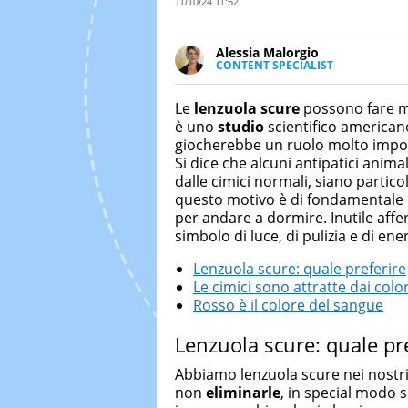
11/10/24 11:52
Alessia Malorgio
CONTENT SPECIALIST
Ha conseguito un Master in Ma
Marketing digitale. Si occupa de
Le
lenzuola scure
possono fare mo
di strategie marketing attraverso
è uno
studio
scientifico americano
giocherebbe un ruolo molto import
Si dice che alcuni antipatici anima
dalle cimici normali, siano partico
questo motivo è di fondamentale i
per andare a dormire. Inutile affer
simbolo di luce, di pulizia e di ene
Lenzuola scure: quale preferire
Le cimici sono attratte dai color
Rosso è il colore del sangue
Lenzuola scure: quale pr
Abbiamo lenzuola scure nei nostri 
non
eliminarle
, in special modo 