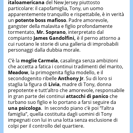
italoamericana
del New Jersey piuttosto
particolare: il capofamiglia, Tony, un uomo
apparentemente tranquillo e rispettabile, è in verità
un
potente boss mafioso
. Padre amorevole,
gangster della malavita e figlio profondamente
tormentato,
Mr. Soprano
, interpretato dal
compianto
James Gandolfini,
è il perno attorno a
cui ruotano le storie di una galleria di improbabili
personaggi dalla dubbia morale.
C’è la
moglie Carmela
, casalinga senza ambizioni
che accetta a fatica i continui tradimenti del marito,
Meadow
, la primogenita figlia modello, e il
secondogenito ribelle
Anthony Jr
. Su di loro si
staglia la figura di
Livia
, madre di Tony, donna
prepotente e tutt’altro che amorevole, responsabile
in gran parte dei continui
attacchi di panico
che
turbano suo figlio e lo portano a farsi seguire da
una psicologa
. In secondo piano c’è poi “l’altra
famiglia”, quella costituita dagli uomini di Tony
impegnati con lui in una lotta senza esclusione di
colpi per il controllo del quartiere.