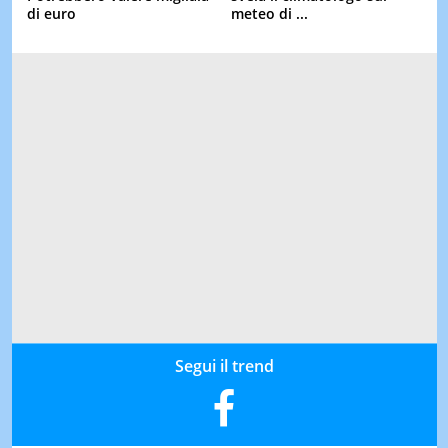
di euro
meteo di ...
Segui il trend