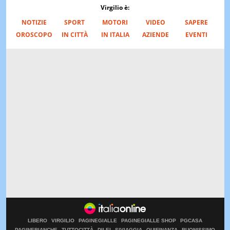
Virgilio è:
NOTIZIE
SPORT
MOTORI
VIDEO
SAPERE
OROSCOPO
IN CITTÀ
IN ITALIA
AZIENDE
EVENTI
LIBERO
VIRGILIO
PAGINEGIALLE
PAGINEGIALLE SHOP
PGCASA
PAGINEBIANCHE
TUTTOCITTÀ
DILEI
SIVIAGGIA
QUIFINANZA
BUONISSIMO