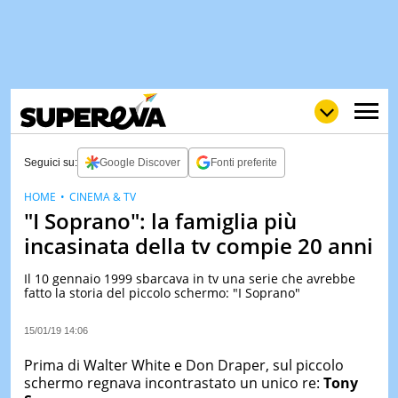
Seguici su:
Google Discover
Fonti preferite
HOME
CINEMA & TV
"I Soprano": la famiglia più
NEWS
LOL
GULP
LOVE
incasinata della tv compie 20 anni
STORIE
Il 10 gennaio 1999 sbarcava in tv una serie che avrebbe
VIDEO
fatto la storia del piccolo schermo: "I Soprano"
WOW
POP
CURIOS
15/01/19 14:06
CINEM
& TV
Prima di Walter White e Don Draper, sul piccolo
schermo regnava incontrastato un unico re:
Tony
QUIZ