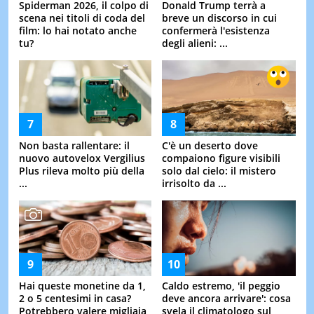
Spiderman 2026, il colpo di
Donald Trump terrà a
scena nei titoli di coda del
breve un discorso in cui
film: lo hai notato anche
confermerà l'esistenza
tu?
degli alieni: ...
Non basta rallentare: il
C'è un deserto dove
nuovo autovelox Vergilius
compaiono figure visibili
Plus rileva molto più della
solo dal cielo: il mistero
...
irrisolto da ...
Hai queste monetine da 1,
Caldo estremo, 'il peggio
2 o 5 centesimi in casa?
deve ancora arrivare': cosa
Potrebbero valere migliaia
svela il climatologo sul