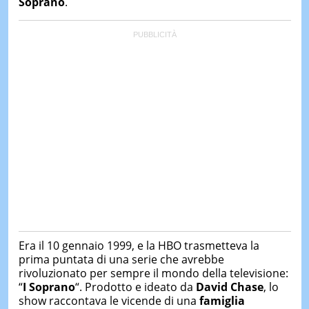
Soprano
.
&
TEST
MUSIC
&
SPETT
LE
NOTIZI
DI
OGGI
LE
NOTIZI
DI
IERI
CONTAT
Era il 10 gennaio 1999, e la HBO trasmetteva la
prima puntata di una serie che avrebbe
rivoluzionato per sempre il mondo della televisione:
“
I Soprano
“. Prodotto e ideato da
David Chase
, lo
show raccontava le vicende di una
famiglia