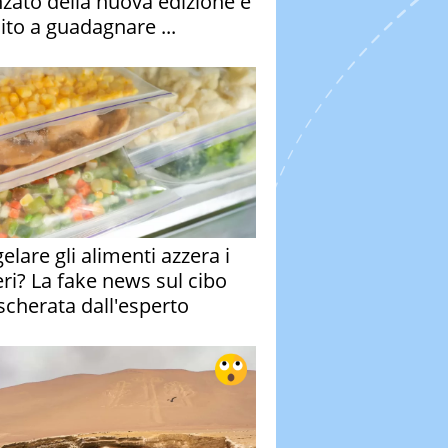
nzato della nuova edizione è
ito a guadagnare ...
elare gli alimenti azzera i
eri? La fake news sul cibo
cherata dall'esperto