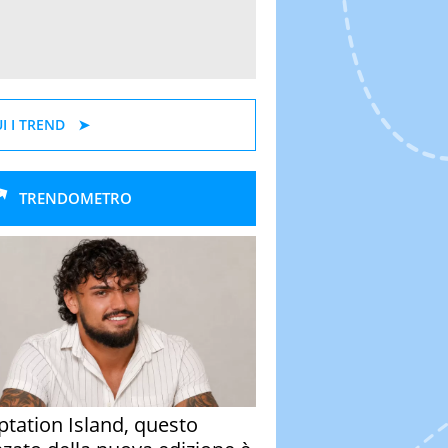
I I TREND
TRENDOMETRO
tation Island, questo