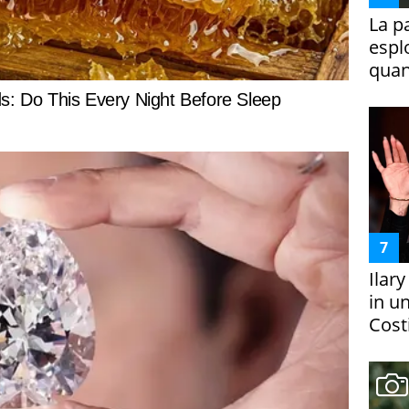
La p
espl
quan
Ilar
in un
Costi