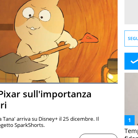
SEGU
Loaded
:
100.00%
o Pixar sull'importanza
creen
ri
 Tana' arriva su Disney+ il 25 dicembre. Il
ogetto SparkShorts.
Temp