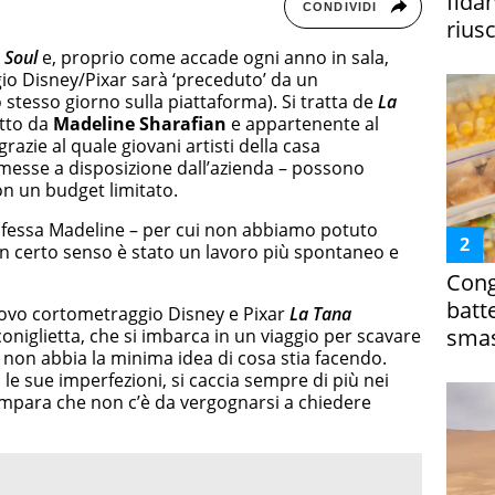
fida
CONDIVIDI
riusc
à
Soul
e, proprio come accade ogni anno in sala,
io Disney/Pixar sarà ‘preceduto’ da un
stesso giorno sulla piattaforma). Si tratta de
La
etto da
Madeline Sharafian
e appartenente al
razie al quale giovani artisti della casa
 messe a disposizione dall’azienda – possono
con un budget limitato.
essa Madeline – per cui non abbiamo potuto
un certo senso è stato un lavoro più spontaneo e
Cong
batt
nuovo cortometraggio Disney e Pixar
La Tana
smas
coniglietta, che si imbarca in un viaggio per scavare
 non abbia la minima idea di cosa stia facendo.
i le sue imperfezioni, si caccia sempre di più nei
 impara che non c’è da vergognarsi a chiedere