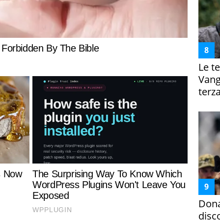
Le te
Vanga
terza
Dona
disc