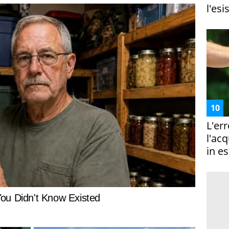
l'esi
L'er
l'ac
in es