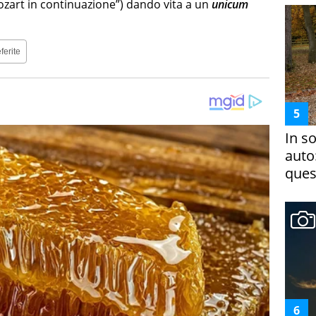
ozart in continuazione”) dando vita a un
unicum
ferite
In s
auto
ques