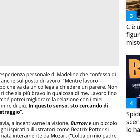
C'è 
figur
miste
l’esperienza personale di Madeline che confessa di
i, anche sul posto di lavoro. “Mentre lavoro –
ipo che va da un collega a chiedere un parere. Non
che sia più bravo in qualcosa di me. Lavoro fino
rché potrei migliorare la relazione con i miei
mire di più.
In questo senso, sto cercando di
etraggio
“.
Spid
scena
tavia, a incentivarne la visione.
Burrow
è un piccolo
lo h
segni ispirati a illustratori come Beatrix Potter si
mata interamente da Mozart (“Colpa di mio padre