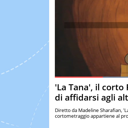
Current Time
0:19
Duration
1:09
'La Tana', il cort
Pause
Unmute
Fulls
di affidarsi agli alt
Diretto da Madeline Sharafian, 'La
cortometraggio appartiene al pr