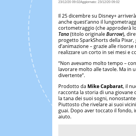
23/12/20 09:02
Aggiornato:
23/12/20 09:02
Il 25 dicembre su Disney+ arriver
anche quest’anno il lungometragg
cortometraggio (che approderà lo 
Tana
(titolo originale
Burrow
), dir
progetto SparkShorts della Pixar, g
d’animazione – grazie alle risorse
realizzare un corto in sei mesi e 
“Non avevamo molto tempo – conf
lavorare molto alle tavole. Ma in 
divertente”.
Prodotto da
Mike Capbarat
, il 
racconta la storia di una giovane 
la tana dei suoi sogni, nonostante
Piuttosto che rivelare ai suoi vicin
guai. Dopo aver toccato il fondo,
aiuto.