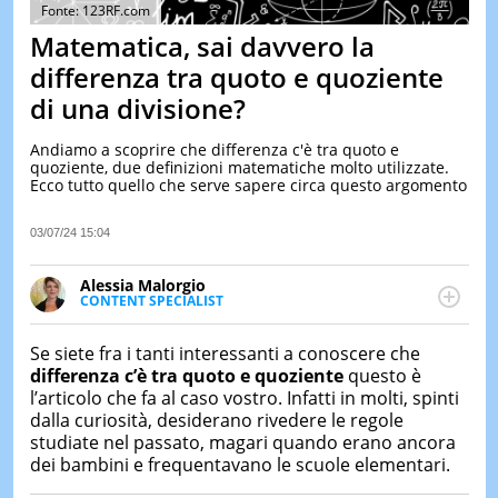
&
Fonte: 123RF.com
TEST
Matematica, sai davvero la
MUSIC
differenza tra quoto e quoziente
&
di una divisione?
SPETT
LE
Andiamo a scoprire che differenza c'è tra quoto e
NOTIZI
quoziente, due definizioni matematiche molto utilizzate.
DI
Ecco tutto quello che serve sapere circa questo argomento
OGGI
LE
03/07/24 15:04
NOTIZI
DI
Alessia Malorgio
IERI
CONTENT SPECIALIST
Ha conseguito un Master in Marketing Management
CONTAT
e Google Digital Training su Marketing digitale. Si
Se siete fra i tanti interessanti a conoscere che
occupa della creazione di contenuti in ottica SEO e
differenza c’è tra quoto e quoziente
questo è
dello sviluppo di strategie marketing attraverso
l’articolo che fa al caso vostro. Infatti in molti, spinti
canali digitali.
dalla curiosità, desiderano rivedere le regole
studiate nel passato, magari quando erano ancora
dei bambini e frequentavano le scuole elementari.