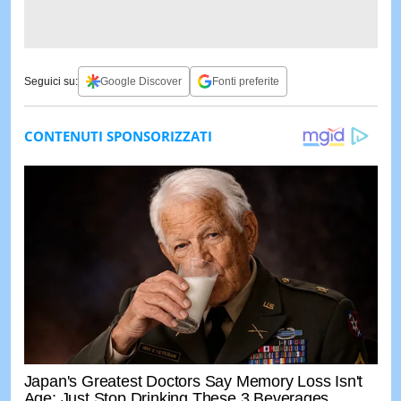
Seguici su:
Google Discover
Fonti preferite