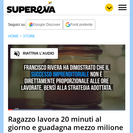
Seguici su:
Google Discover
Fonti preferite
HOME
STORIE
NEWS
LOL
GULP
LOVE
Audio
STORIE
RIATTIVA L'AUDIO
VIDEO
WOW
POP
CURIOS
CINEM
& TV
QUIZ
&
TEST
Loaded
:
37.86%
Ragazzo lavora 20 minuti al
Pause
Unmute
MUSIC
giorno e guadagna mezzo milione
&
SPETT