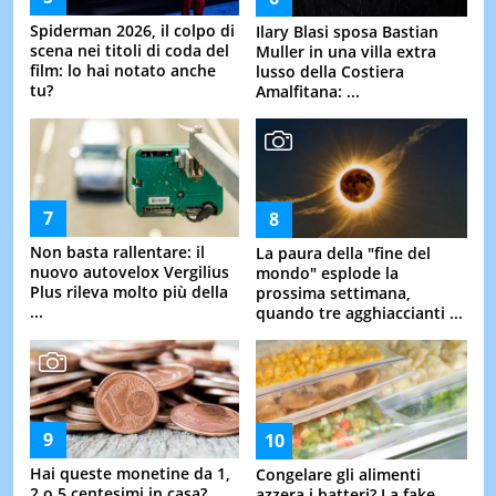
Spiderman 2026, il colpo di
Ilary Blasi sposa Bastian
scena nei titoli di coda del
Muller in una villa extra
film: lo hai notato anche
lusso della Costiera
tu?
Amalfitana: ...
Non basta rallentare: il
La paura della "fine del
nuovo autovelox Vergilius
mondo" esplode la
Plus rileva molto più della
prossima settimana,
...
quando tre agghiaccianti ...
Hai queste monetine da 1,
Congelare gli alimenti
2 o 5 centesimi in casa?
azzera i batteri? La fake