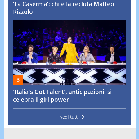
‘La Caserma’: chi è la recluta Matteo
Rizzolo
'Italia's Got Talent', anticipazioni: si
celebra il girl power
vedi tutti