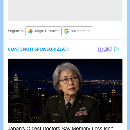
Seguici su:
Google Discover
Fonti preferite