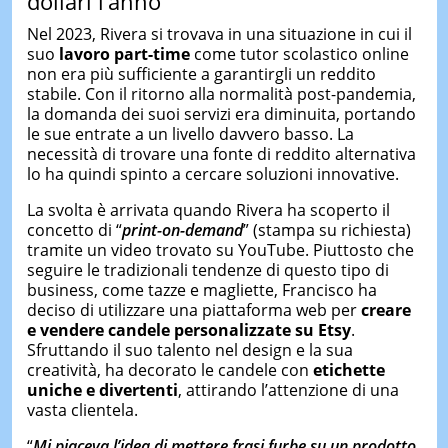
dollari l’anno
Nel 2023, Rivera si trovava in una situazione in cui il
suo
lavoro part-time
come tutor scolastico online
non era più sufficiente a garantirgli un reddito
stabile. Con il ritorno alla normalità post-pandemia,
la domanda dei suoi servizi era diminuita, portando
le sue entrate a un livello davvero basso. La
necessità di trovare una fonte di reddito alternativa
lo ha quindi spinto a cercare soluzioni innovative.
La svolta è arrivata quando Rivera ha scoperto il
concetto di “
print-on-demand
” (stampa su richiesta)
tramite un video trovato su YouTube. Piuttosto che
seguire le tradizionali tendenze di questo tipo di
business, come tazze e magliette, Francisco ha
deciso di utilizzare una piattaforma web per
creare
e vendere candele personalizzate su Etsy
.
Sfruttando il suo talento nel design e la sua
creatività, ha decorato le candele con
etichette
uniche e divertenti
, attirando l’attenzione di una
vasta clientela.
“
Mi piaceva l’idea di mettere frasi furbe su un prodotto