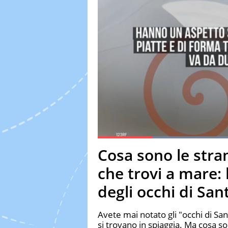
Loaded
:
Current Time
0:19
Duration
1:45
Cosa sono le stran
Pause
Unmute
Fulls
che trovi a mare:
degli occhi di San
Avete mai notato gli "occhi di Sant
si trovano in spiaggia. Ma cosa 