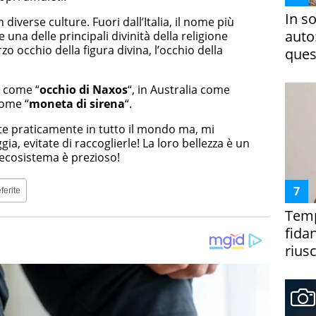
In s
diverse culture. Fuori dall’Italia, il nome più
auto
e una delle principali divinità della religione
zo occhio della figura divina, l’occhio della
ques
e come “
occhio di Naxos
“, in Australia come
come “
moneta di sirena
“.
te praticamente in tutto il mondo ma, mi
ia, evitate di raccoglierle! La loro bellezza è un
l’ecosistema è prezioso!
ferite
Temp
fida
riusc