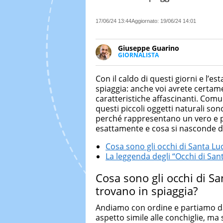
17/06/24 13:44
Aggiornato:
19/06/24 14:01
Giuseppe Guarino
GIORNALISTA
Ph(D) in Diritto Comparato e pro
particolare sulla Storia conte
Con il caldo di questi giorni e l’e
numerose testate ed è president
spiaggia: anche voi avrete certa
caratteristiche affascinanti. Co
questi piccoli oggetti naturali son
perché rappresentano un vero e 
esattamente e cosa si nasconde die
Cosa sono gli occhi di Santa Luc
La leggenda degli “Occhi di San
Cosa sono gli occhi di San
trovano in spiaggia?
Andiamo con ordine e partiamo dal
aspetto simile alle conchiglie, ma