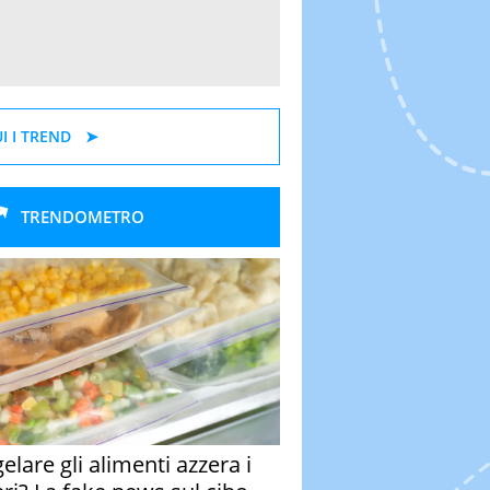
I I TREND
TRENDOMETRO
elare gli alimenti azzera i