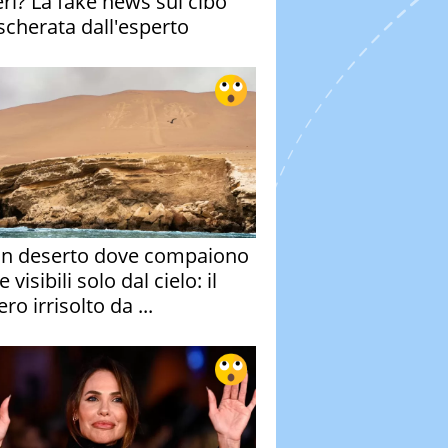
eri? La fake news sul cibo
cherata dall'esperto
un deserto dove compaiono
e visibili solo dal cielo: il
ro irrisolto da ...