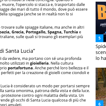
, muore, l’opercolo si stacca e, trasportato dalle
spiagge dei mari di tutto il mondo, dove può essere
della spiaggia (anche se in realtà non lo si
 trovare sulle spiagge italiane, ma anche in altri
oazia, Grecia, Portogallo, Spagna, Turchia
e
traliane, sulle quali si trovano gli esemplari più
Spid
di Santa Lucia”
scena
lo h
lli da vedere, ma portano con sé una profonda
olto utilizzati in
gioielleria
. Nella cultura
oprio
portafortuna
. Anche perché loro bellezza e il
perfetti per la creazione di gioielli come ciondoli e
a Lucia è considerato un modo per portarsi sempre
lla santa omonima, patrona della vista e della luce.
a protezione contro ogni malattia della vista. Un
ende gli occhi di Santa Lucia qualcosa di più che
opri amuleti.