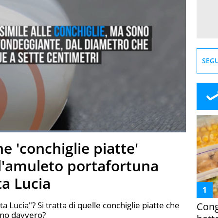
SEGU
66.25%
e 'conchiglie piatte'
creen
 l'amuleto portafortuna
ta Lucia
a Lucia"? Si tratta di quelle conchiglie piatte che
Cong
sono davvero?