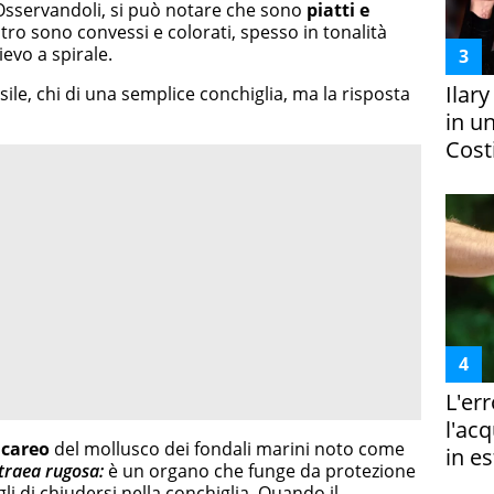
 Osservandoli, si può notare che sono
piatti e
ltro sono convessi e colorati, spesso in tonalità
ievo a spirale.
Ilar
ssile, chi di una semplice conchiglia, ma la risposta
in un
Costi
L'er
l'ac
lcareo
del mollusco dei fondali marini noto come
in es
traea rugosa
:
è un organo che funge da protezione
li di chiudersi nella conchiglia. Quando il