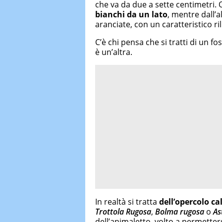
che va da due a sette centimetri.
bianchi da un lato
, mentre dall’a
aranciate, con un caratteristico ril
C’è chi pensa che si tratti di un fo
è un’altra.
In realtà si tratta
dell’opercolo ca
Trottola Rugosa
,
Bolma
rugosa
o
As
dell’animaletto, volto a permetterg