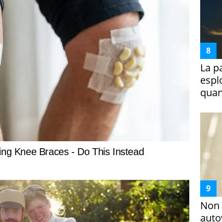
La p
espl
quan
Non 
auto