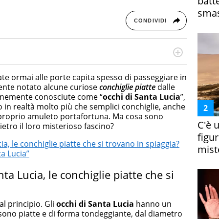
batt
smas
CONDIVIDI
cessi di integrazione e attivo nel campo della ricerca, in
mporanea di America Latina e Spagna. Collabora con
state ormai alle porte capita spesso di passeggiare in
e dell'Associazione Culturale "La Biblioteca del Sannio".
mente notato alcune curiose
conchiglie piatte
dalle
munemente conosciute come “
occhi di Santa Lucia
”,
o in realtà molto più che semplici conchiglie, anche
proprio amuleto portafortuna. Ma cosa sono
C'è 
tro il loro misterioso fascino?
figur
ia, le conchiglie piatte che si trovano in spiaggia?
miste
ta Lucia”
ta Lucia, le conchiglie piatte che si
 principio. Gli
occhi di Santa Lucia
hanno un
 sono piatte e di forma tondeggiante, dal diametro