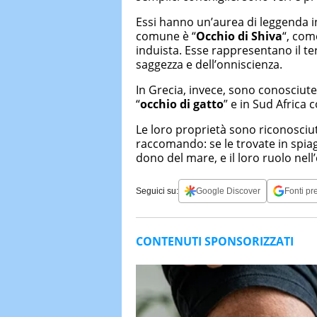
Essi hanno un’aurea di leggenda in 
comune è “
Occhio di Shiva
“, com
induista. Esse rappresentano il ter
saggezza e dell’onniscienza.
In Grecia, invece, sono conosciut
“
occhio di gatto
” e in Sud Africa 
Le loro proprietà sono riconosciu
raccomando: se le trovate in spiagg
dono del mare, e il loro ruolo nel
Seguici su:
Google Discover
Fonti pre