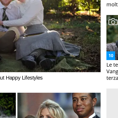
molto
Le te
Vanga
terza