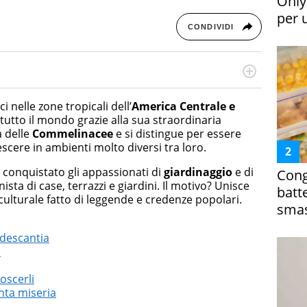
Only
per 
CONDIVIDI
rketing Management e Google Digital Training su
lla creazione di contenuti in ottica SEO e dello sviluppo
i nelle zone tropicali dell’
America Centrale e
 canali digitali.
in tutto il mondo grazie alla sua straordinaria
a delle
Commelinacee
e si distingue per essere
scere in ambienti molto diversi tra loro.
 conquistato gli appassionati di
giardinaggio
e di
Cong
sta di case, terrazzi e giardini. Il motivo? Unisce
batt
 culturale fatto di leggende e credenze popolari.
smas
adescantia
a
oscerli
anta miseria