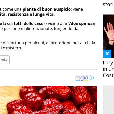
stori
sta come una
pianta di buon auspicio
: viene
ità, resistenza e lunga vita
.
rla sui
tetti delle case
o vicino a un’
Aloe spinosa
e persone malintenzionate, fungendo da
di sfortuna per alcuni, di protezione per altri – la
ti e mistero.
ferite
Ilar
in un
Costi