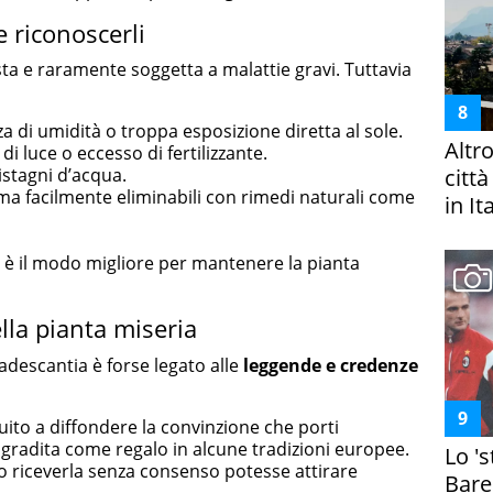
e riconoscerli
ta e raramente soggetta a malattie gravi. Tuttavia
za di umidità o troppa esposizione diretta al sole.
Altr
i luce o eccesso di fertilizzante.
citt
istagni d’acqua.
, ma facilmente eliminabili con rimedi naturali come
in It
e è il modo migliore per mantenere la pianta
ella pianta miseria
radescantia è forse legato alle
leggende e credenze
uito a diffondere la convinzione che porti
 gradita come regalo in alcune tradizioni europee.
Lo '
 o riceverla senza consenso potesse attirare
Bare