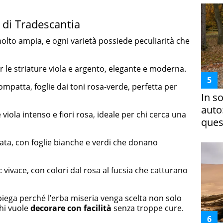
 di Tradescantia
olto ampia, e ogni varietà possiede peculiarità che
er le striature viola e argento, elegante e moderna.
compatta, foglie dai toni rosa-verde, perfetta per
In s
auto
ie viola intenso e fiori rosa, ideale per chi cerca una
ques
inata, con foglie bianche e verdi che donano
: vivace, con colori dal rosa al fucsia che catturano
piega perché l’erba miseria venga scelta non solo
hi vuole
decorare con facilità
senza troppe cure.