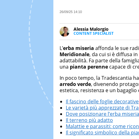
26/09/25 14:10
Alessia Malorgio
CONTENT SPECIALIST
Ha conseguito un Master in Ma
Marketing digitale. Si occupa de
L’
erba miseria
affonda le sue radic
di strategie marketing attraverso
Meridionale
, da cui si è diffusa 
adattabilità. Fa parte della famigli
una
pianta perenne
capace di cre
In poco tempo, la Tradescantia ha
arredo verde
, divenendo protagoni
estetica, resistenza e un bagaglio
Il fascino delle foglie decorative
Le varietà più apprezzate di Tr
Dove posizionare l’erba miseri
Il terreno più adatto
Malattie e parassiti: come ricon
Il significato simbolico della pi