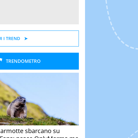
I I TREND
TRENDOMETRO
armotte sbarcano su