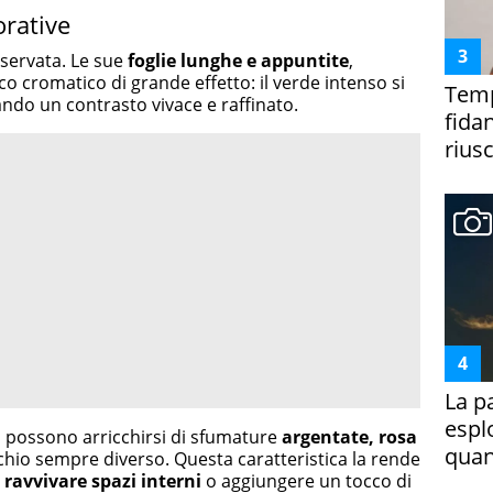
orative
servata. Le sue
foglie lunghe e appuntite
,
co cromatico di grande effetto: il verde intenso si
Temp
ando un contrasto vivace e raffinato.
fida
riusc
La p
espl
tà possono arricchirsi di sfumature
argentate, rosa
quan
chio sempre diverso. Questa caratteristica la rende
a
ravvivare spazi interni
o aggiungere un tocco di