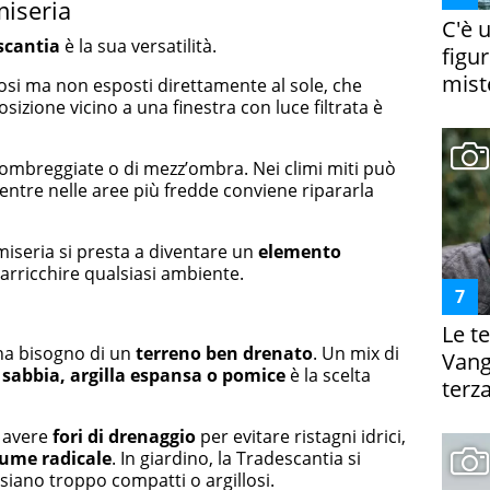
miseria
C'è 
scantia
è la sua versatilità.
figur
miste
nosi ma non esposti direttamente al sole, che
sizione vicino a una finestra con luce filtrata è
 ombreggiate o di mezz’ombra. Nei climi miti può
mentre nelle aree più fredde conviene ripararla
a miseria si presta a diventare un
elemento
 arricchire qualsiasi ambiente.
Le te
 ha bisogno di un
terreno ben drenato
. Un mix di
Vanga
n
sabbia, argilla espansa o pomice
è la scelta
terza
 avere
fori di drenaggio
per evitare ristagni idrici,
ume radicale
. In giardino, la Tradescantia si
 siano troppo compatti o argillosi.