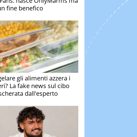
Fans: nasce OnlyMarms ma
un fine benefico
elare gli alimenti azzera i
eri? La fake news sul cibo
cherata dall'esperto