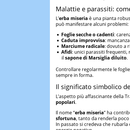
Malattie e parassiti: com
L’
erba miseria
è una pianta robus
può manifestare alcuni problemi:
Foglie secche o cadenti
: caren
Caduta improvvisa
: mancanza d
Marciume radicale
: dovuto a r
Afidi
: unici parassiti frequenti
il
sapone di Marsiglia diluito
.
Controllare regolarmente le fogli
sempre in forma.
Il significato simbolico d
L’aspetto più affascinante della T
popolari
.
Il nome “
erba miseria
” ha contrib
sfortuna
, tanto da renderla poco
In passato si credeva che rubarla
energie negative.