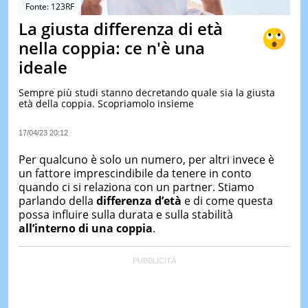
&
Fonte: 123RF
TEST
La giusta differenza di età
MUSIC
nella coppia: ce n'è una
&
ideale
SPETT
LE
Sempre più studi stanno decretando quale sia la giusta
NOTIZI
età della coppia. Scopriamolo insieme
DI
OGGI
17/04/23 20:12
LE
NOTIZI
Per qualcuno è solo un numero, per altri invece è
DI
un fattore imprescindibile da tenere in conto
IERI
quando ci si relaziona con un partner. Stiamo
parlando della
differenza d’età
e di come questa
CONTAT
possa influire sulla durata e sulla stabilità
all’interno di una
coppia
.