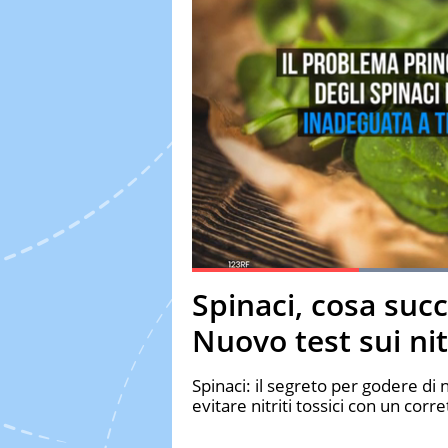
Current Time
0:19
Duration
1:07
Spinaci, cosa succ
Pause
Unmute
Fulls
Nuovo test sui nit
Spinaci: il segreto per godere di
evitare nitriti tossici con un cor