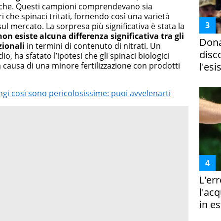
giche. Questi campioni comprendevano sia
i che spinaci tritati, fornendo così una varietà
ul mercato. La sorpresa più significativa è stata la
non esiste
alcuna differenza significativa tra gli
Dona
zionali
in termini di contenuto di nitrati. Un
disc
o, ha sfatato l’ipotesi che gli spinaci biologici
causa di una minore fertilizzazione con prodotti
l'esi
gi così sono pericolosissime: puoi avvelenarti
L'er
l'ac
in es