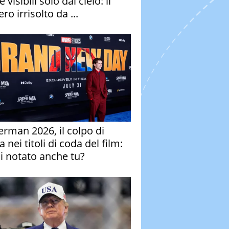
e visibili solo dal cielo: il
ro irrisolto da ...
erman 2026, il colpo di
 nei titoli di coda del film:
ai notato anche tu?