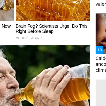
vale
Cald
ancor
clim