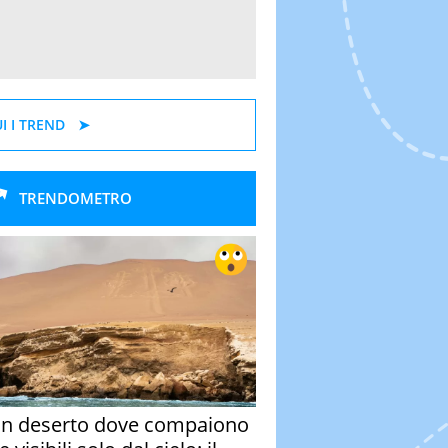
I I TREND
TRENDOMETRO
un deserto dove compaiono