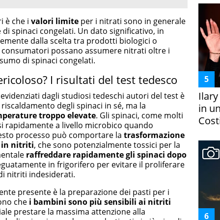
i è che i
valori limite
per i nitrati sono in generale
di spinaci congelati. Un dato significativo, in
mente dalla scelta tra prodotti biologici o
i consumatori possano assumere nitrati oltre i
onsumo di spinaci congelati.
ericoloso? I risultati del test tedesco
Ilar
 evidenziati dagli studiosi tedeschi autori del test è
 riscaldamento degli spinaci in sé, ma la
in un
perature troppo elevate
. Gli spinaci, come molti
Costi
rsi rapidamente a livello microbico quando
uesto processo può comportare la
trasformazione
in nitriti
, che sono potenzialmente tossici per la
mentale
raffreddare rapidamente gli spinaci dopo
guatamente in frigorifero per evitare il proliferare
 nitriti indesiderati.
nte presente è la preparazione dei pasti per i
tono che
i bambini sono più sensibili ai nitriti
ciale prestare la massima attenzione alla