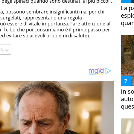
degli spinaci quando sono destinati ai più piccoli.
La p
na, possono sembrare insignificanti ma, per chi
espl
 surgelati, rappresentano una regola
quan
può essere di vitale importanza. Fare attenzione al
a il cibo che poi consumiamo è il primo passo per
 evitare spiacevoli problemi di salute).
ferite
In s
auto
ques