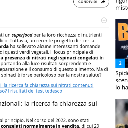
figur
CONDIVIDI
miste
cessi di integrazione e attivo nel campo della ricerca, in
mporanea di America Latina e Spagna. Collabora con
ti un
superfood
per la loro ricchezza di nutrienti
e dell'Associazione Culturale "La Biblioteca del Sannio".
olico. Tuttavia, un recente progetto di ricerca
arda
ha sollevato alcune interessanti domande
i questi verdi vegetali. Il focus principale di
la presenza di nitrati negli spinaci congelati
in
portando alla luce risultati sorprendenti e
reparazione e il consumo di questo alimento. Ma di
Spid
i spinaci è forse pericoloso per la nostra salute?
scena
: la ricerca fa chiarezza sui nitrati contenuti
lo h
so? I risultati del test tedesco
zionali: la ricerca fa chiarezza sui
 principio. Nel corso del 2022, sono stati
 congelati
normalmente in vendita
, di cui 29