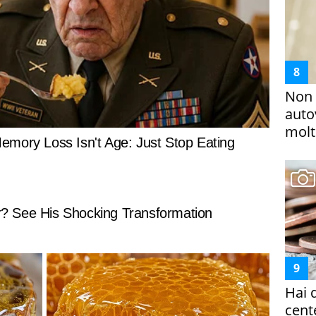
Non 
auto
molto
Hai 
cent