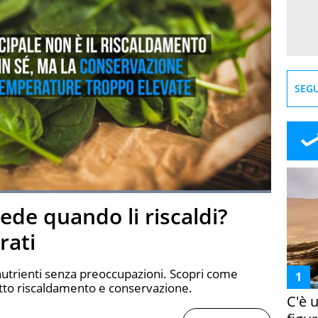
SEGU
Loaded
:
100.00%
ede quando li riscaldi?
creen
rati
 nutrienti senza preoccupazioni. Scopri come
retto riscaldamento e conservazione.
C'è 