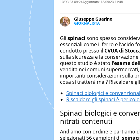
13/09/23 09:24
Aggiornato:
13/09/23 11:48
Giuseppe Guarino
GIORNALISTA
Ph(D) in Diritto Comparato e pro
particolare sulla Storia conte
Gli
spinaci
sono spesso considera
numerose testate ed è president
essenziali come il ferro e l’acido f
condotto presso il
CVUA di Stocc
sulla sicurezza e la conservazione d
questo studio è stato
l’esame del
vendita nei comuni supermercati, 
importanti considerazioni sulla p
cosa si tratterà mai? Riscaldare gl
Spinaci biologici e convenzionali
Riscaldare gli spinaci è pericolo
Spinaci biologici e conven
nitrati contenuti
Andiamo con ordine e partiamo dal
selezionati 56 campioni di
spinaci