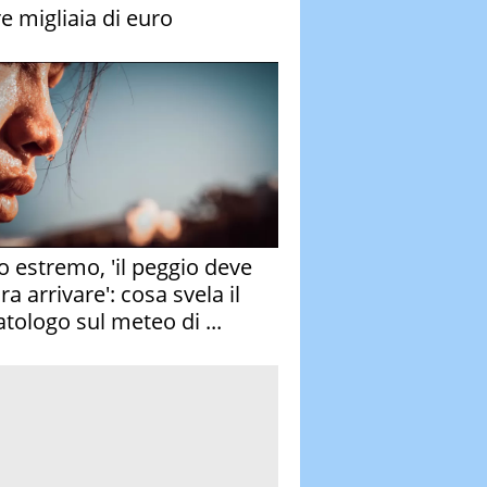
re migliaia di euro
o estremo, 'il peggio deve
a arrivare': cosa svela il
atologo sul meteo di ...