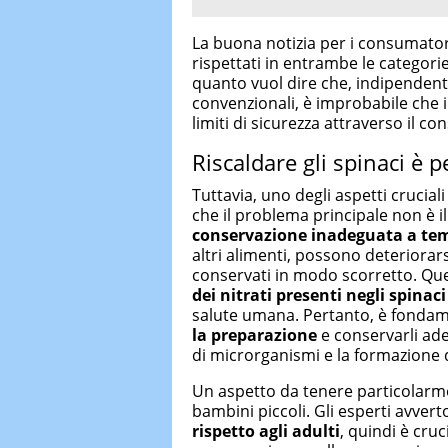
La buona notizia per i consumator
rispettati in entrambe le categorie 
quanto vuol dire che, indipendente
convenzionali, è improbabile che 
limiti di sicurezza attraverso il c
Riscaldare gli spinaci è p
Tuttavia, uno degli aspetti cruciali
che il problema principale non è il
conservazione inadeguata a tem
altri alimenti, possono deteriora
conservati in modo scorretto. Q
dei nitrati presenti negli spinaci 
salute umana. Pertanto, è fonda
la preparazione
e conservarli ade
di microrganismi e la formazione di
Un aspetto da tenere particolarme
bambini piccoli. Gli esperti avver
rispetto agli adulti
, quindi è cru