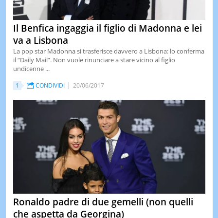
Il Benfica ingaggia il figlio di Madonna e lei
va a Lisbona
La pop star Madonna si trasferisce davvero a Lisbona: lo conferma
il “Daily Mail”. Non vuole rinunciare a stare vicino al figlio
undicenne ...
1
CONDIVIDI
20/06/2017
Ronaldo padre di due gemelli (non quelli
che aspetta da Georgina)