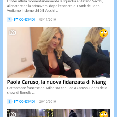
L'Inter affida momentaneamente la squadra a Stefano Vecchi,
allenatore della primavera, dopo l'esonero di Frank de Boer.
Vediamo insieme chi è il Vecchi ...
7
CONDIVIDI
03/11/2016
Paola Caruso, la nuova fidanzata di Niang
L’attaccante francese del Milan sta con Paola Caruso, Bonas dello
show di Bonolis ...
8
CONDIVIDI
26/10/2016