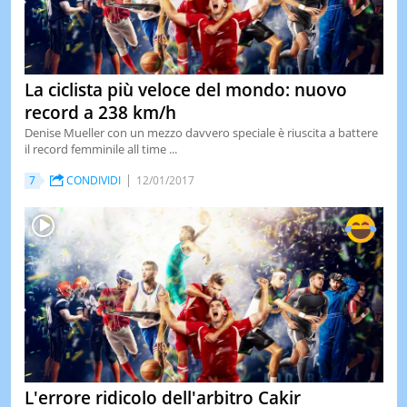
La ciclista più veloce del mondo: nuovo
record a 238 km/h
Denise Mueller con un mezzo davvero speciale è riuscita a battere
il record femminile all time ...
7
CONDIVIDI
12/01/2017
L'errore ridicolo dell'arbitro Cakir