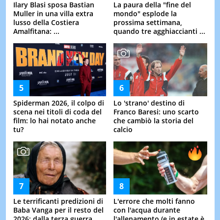
Ilary Blasi sposa Bastian
La paura della "fine del
Muller in una villa extra
mondo" esplode la
lusso della Costiera
prossima settimana,
Amalfitana: ...
quando tre agghiaccianti ...
Spiderman 2026, il colpo di
Lo 'strano' destino di
scena nei titoli di coda del
Franco Baresi: uno scarto
film: lo hai notato anche
che cambiò la storia del
tu?
calcio
Le terrificanti predizioni di
L'errore che molti fanno
Baba Vanga per il resto del
con l'acqua durante
2026: dalla terza guerra ...
l'allenamento (e in estate è