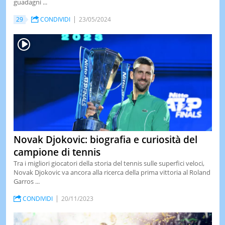
guadagni ...
LE
29
CONDIVIDI
23/05/2024
NOTIZI
DI
OGGI
LE
NOTIZI
DI
IERI
CONTAT
Novak Djokovic: biografia e curiosità del
campione di tennis
Tra i migliori giocatori della storia del tennis sulle superfici veloci,
Novak Djokovic va ancora alla ricerca della prima vittoria al Roland
Garros ...
CONDIVIDI
20/11/2023