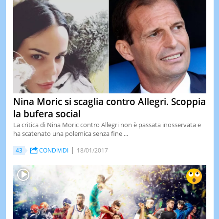
Nina Moric si scaglia contro Allegri. Scoppia
la bufera social
La critica di Nina Moric contro Allegri non è passata inosservata e
ha scatenato una polemica senza fine ...
43
CONDIVIDI
18/01/2017