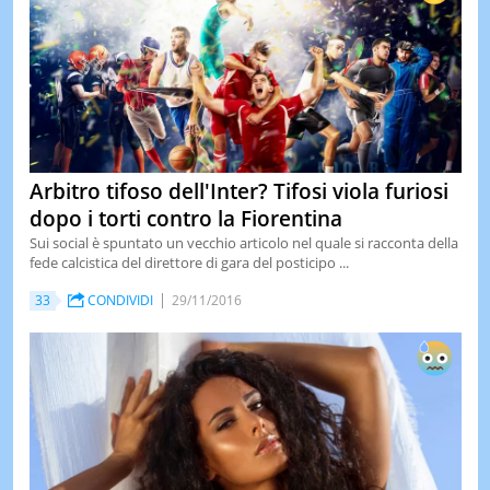
Arbitro tifoso dell'Inter? Tifosi viola furiosi
dopo i torti contro la Fiorentina
Sui social è spuntato un vecchio articolo nel quale si racconta della
fede calcistica del direttore di gara del posticipo ...
33
CONDIVIDI
29/11/2016