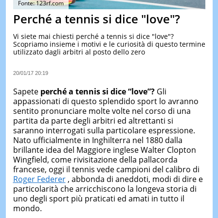
Fonte: 123rf.com
&
TEST
Perché a tennis si dice "love"?
MUSIC
Vi siete mai chiesti perché a tennis si dice "love"?
&
Scopriamo insieme i motivi e le curiosità di questo termine
SPETT
utilizzato dagli arbitri al posto dello zero
LE
NOTIZI
20/01/17 20:19
DI
OGGI
Sapete
perché a tennis si dice “love”?
Gli
appassionati di questo splendido sport lo avranno
LE
sentito pronunciare molte volte nel corso di una
NOTIZI
DI
partita da parte degli arbitri ed altrettanti si
IERI
saranno interrogati sulla particolare espressione.
Nato ufficialmente in Inghilterra nel 1880 dalla
CONTAT
brillante idea del Maggiore inglese Walter Clopton
Wingfield, come rivisitazione della pallacorda
francese, oggi il tennis vede campioni del calibro di
Roger Federer
, abbonda di aneddoti, modi di dire e
particolarità che arricchiscono la longeva storia di
uno degli sport più praticati ed amati in tutto il
mondo.