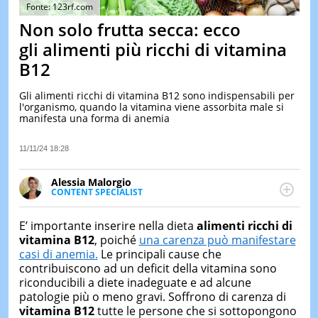
&
Fonte: 123rf.com
TEST
Non solo frutta secca: ecco
MUSIC
gli alimenti più ricchi di vitamina
&
B12
SPETT
LE
Gli alimenti ricchi di vitamina B12 sono indispensabili per
NOTIZI
l'organismo, quando la vitamina viene assorbita male si
DI
manifesta una forma di anemia
OGGI
LE
11/11/24 18:28
NOTIZI
DI
Alessia Malorgio
IERI
CONTENT SPECIALIST
Ha conseguito un Master in Marketing Management
CONTAT
e Google Digital Training su Marketing digitale. Si
E’ importante inserire nella dieta
alimenti ricchi di
occupa della creazione di contenuti in ottica SEO e
vitamina B12
, poiché
una carenza può manifestare
dello sviluppo di strategie marketing attraverso
casi di anemia.
Le principali cause che
canali digitali.
contribuiscono ad un deficit della vitamina sono
riconducibili a diete inadeguate e ad alcune
patologie più o meno gravi. Soffrono di carenza di
vitamina B12
tutte le persone che si sottopongono