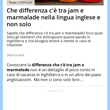
&
Fonte: 123rf.com
TEST
Che differenza c'è tra jam e
MUSIC
marmalade nella lingua inglese e
&
non solo
SPETT
LE
Sapete che differenza c'è tra jam e marmelade? Ecco quali
NOTIZI
sono gli elementi che distinguono queste parole in
DI
Inghilterra e che bisogna tenere a mente in caso di
OGGI
colazione
LE
NOTIZI
24/07/24 09:05
DI
IERI
Conoscere la
differenza che c’è tra jam e
marmelade
non è un dettaglio di poco conto in
CONTAT
caso di vacanza in Inghilterra o in un altro dei paesi
anglosassoni. Ma non ci sono solo loro…