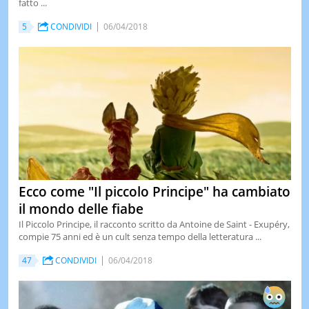
fatto ...
LE
5
CONDIVIDI
06/04/2018
NOTIZI
DI
OGGI
LE
NOTIZI
DI
IERI
CONTAT
Ecco come "Il piccolo Principe" ha cambiato
il mondo delle fiabe
Il Piccolo Principe, il racconto scritto da Antoine de Saint - Exupéry,
compie 75 anni ed è un cult senza tempo della letteratura ...
47
CONDIVIDI
06/04/2018