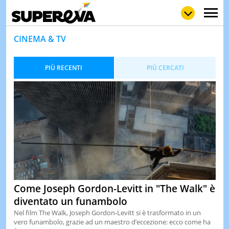
CINEMA & TV
PIÙ RECENTI
PIÙ CERCATI
NEWS
LOL
GULP
LOVE
STORIE
VIDEO
WOW
POP
CURIOS
CINEM
& TV
QUIZ
&
Come Joseph Gordon-Levitt in "The Walk" è
TEST
diventato un funambolo
MUSIC
Nel film The Walk, Joseph Gordon-Levitt si è trasformato in un
&
vero funambolo, grazie ad un maestro d’eccezione: ecco come ha
SPETT