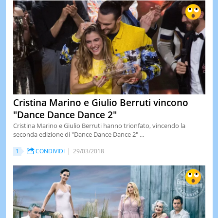
Cristina Marino e Giulio Berruti vincono
"Dance Dance Dance 2"
Cristina Marino e Giulio Berruti hanno trionfato, vincendo la
seconda edizione di "Dance Dance Dance 2" ...
1
CONDIVIDI
29/03/2018