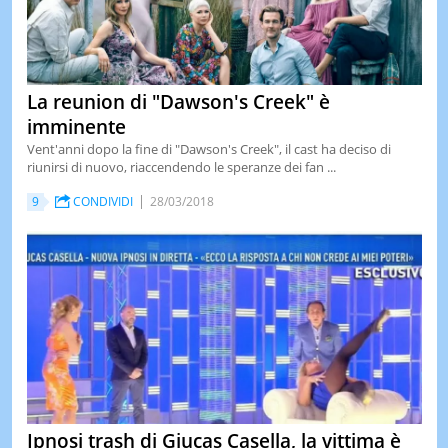
La reunion di "Dawson's Creek" è
imminente
Vent'anni dopo la fine di "Dawson's Creek", il cast ha deciso di
riunirsi di nuovo, riaccendendo le speranze dei fan ...
9
CONDIVIDI
28/03/2018
Ipnosi trash di Giucas Casella, la vittima è