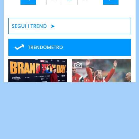
SEGUI I TREND
TRENDOMETRO
Spiderman 2026, il colpo di
Lo 'strano' destino di
scena nei titoli di coda del
Franco Baresi: uno scarto
film: lo hai notato anche
che cambiò la storia del
tu?
calcio