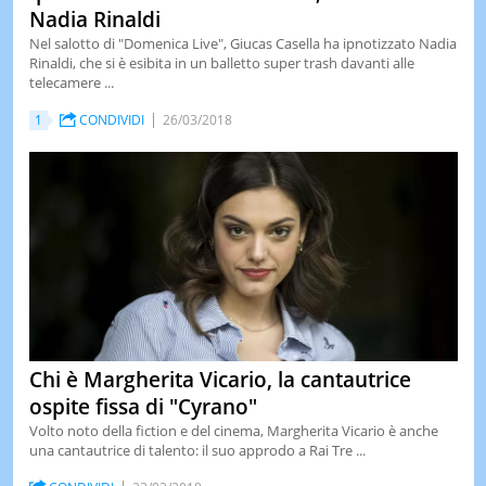
Nadia Rinaldi
Nel salotto di "Domenica Live", Giucas Casella ha ipnotizzato Nadia
Rinaldi, che si è esibita in un balletto super trash davanti alle
telecamere ...
1
CONDIVIDI
26/03/2018
Chi è Margherita Vicario, la cantautrice
ospite fissa di "Cyrano"
Volto noto della fiction e del cinema, Margherita Vicario è anche
una cantautrice di talento: il suo approdo a Rai Tre ...