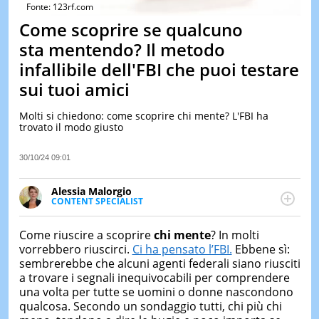
&
Fonte: 123rf.com
TEST
Come scoprire se qualcuno
MUSIC
sta mentendo? Il metodo
&
infallibile dell'FBI che puoi testare
SPETT
sui tuoi amici
LE
NOTIZI
DI
Molti si chiedono: come scoprire chi mente? L'FBI ha
OGGI
trovato il modo giusto
LE
30/10/24 09:01
NOTIZI
DI
IERI
Alessia Malorgio
CONTENT SPECIALIST
CONTAT
Ha conseguito un Master in Marketing Management
e Google Digital Training su Marketing digitale. Si
Come riuscire a scoprire
chi mente
? In molti
occupa della creazione di contenuti in ottica SEO e
vorrebbero riuscirci.
Ci ha pensato l’FBI.
Ebbene sì:
dello sviluppo di strategie marketing attraverso
sembrerebbe che alcuni agenti federali siano riusciti
canali digitali.
a trovare i segnali inequivocabili per comprendere
una volta per tutte se uomini o donne nascondono
qualcosa. Secondo un sondaggio tutti, chi più chi