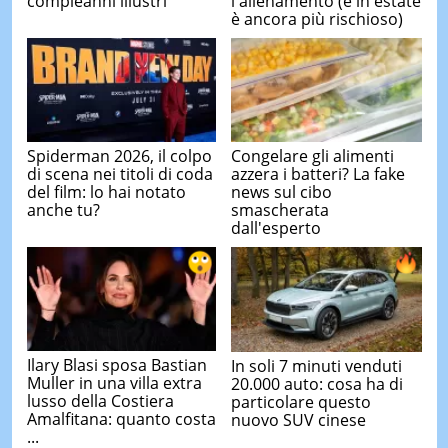
compleanni illustri
l'allenamento (e in estate
è ancora più rischioso)
Spiderman 2026, il colpo
Congelare gli alimenti
di scena nei titoli di coda
azzera i batteri? La fake
del film: lo hai notato
news sul cibo
anche tu?
smascherata
dall'esperto
Ilary Blasi sposa Bastian
In soli 7 minuti venduti
Muller in una villa extra
20.000 auto: cosa ha di
lusso della Costiera
particolare questo
Amalfitana: quanto costa
nuovo SUV cinese
...