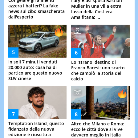
Congelare gli alimenti
Ilary Blasi sposa Bastian
azzera i batteri? La fake
Muller in una villa extra
news sul cibo smascherata
lusso della Costiera
dall'esperto
Amalfitana: ...
In soli 7 minuti venduti
Lo 'strano' destino di
20.000 auto: cosa ha di
Franco Baresi: uno scarto
particolare questo nuovo
che cambiò la storia del
SUV cinese
calcio
Temptation Island, questo
Altro che Milano e Roma:
fidanzato della nuova
ecco le città dove si vive
edizione è riuscito a
davvero meglio in Italia