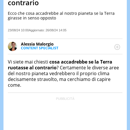
contrario
LE
NOTIZI
Ecco che cosa accadrebbe al nostro pianeta se la Terra
DI
girasse in senso opposto
OGGI
23/08/24 10:00
Aggiornato:
26/08/24 14:05
LE
NOTIZI
DI
Alessia Malorgio
IERI
CONTENT SPECIALIST
Ha conseguito un Master in Marketing Management
CONTAT
e Google Digital Training su Marketing digitale. Si
Vi siete mai chiesti
cosa accadrebbe se la Terra
occupa della creazione di contenuti in ottica SEO e
ruotasse al contrario
? Certamente le diverse aree
dello sviluppo di strategie marketing attraverso
del nostro pianeta vedrebbero il proprio clima
canali digitali.
decisamente stravolto, ma cerchiamo di capire
come.