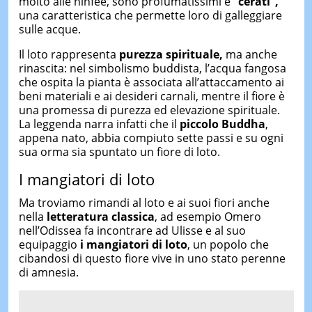
molto alle ninfee, sono profumatissimi e
“cerati”,
una caratteristica che permette loro di galleggiare
sulle acque.
Il loto rappresenta
purezza spirituale,
ma anche
rinascita: nel simbolismo buddista, l’acqua fangosa
che ospita la pianta è associata all’attaccamento ai
beni materiali e ai desideri carnali, mentre il fiore è
una promessa di purezza ed elevazione spirituale.
La leggenda narra infatti che il
piccolo Buddha
,
appena nato, abbia compiuto sette passi e su ogni
sua orma sia spuntato un fiore di loto.
I mangiatori di loto
Ma troviamo rimandi al loto e ai suoi fiori anche
nella
letteratura classica
, ad esempio Omero
nell’Odissea fa incontrare ad Ulisse e al suo
equipaggio
i mangiatori di loto
, un popolo che
cibandosi di questo fiore vive in uno stato perenne
di amnesia.