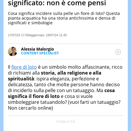
significato: non è come pensi
LE
NOTIZI
Cosa significa incidere sulla pelle un fiore di loto? Questa
DI
pianta acquatica ha una storia antichissima e densa di
OGGI
significati e simbologie
LE
17/07/24 17:00
Aggiornato:
18/07/24 11:45
NOTIZI
DI
IERI
Alessia Malorgio
CONTENT SPECIALIST
CONTAT
Ha conseguito un Master in Marketing Management
e Google Digital Training su Marketing digitale. Si
Il
fiore di loto
è un simbolo molto affascinante, ricco
occupa della creazione di contenuti in ottica SEO e
di richiami alla
storia, alla religione e alla
dello sviluppo di strategie marketing attraverso
spiritualità
: ispira eleganza, perfezione e
canali digitali.
delicatezza, tanto che molte persone hanno deciso
di inciderlo sulla pelle con un tatuaggio. Ma
cosa
significa il fiore di loto
e cosa si vuole
simboleggiare tatuandolo? (vuoi farti un tatuaggio?
Non cercarlo online)