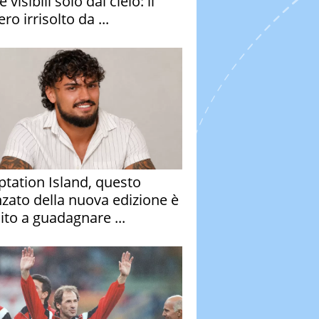
e visibili solo dal cielo: il
ro irrisolto da ...
tation Island, questo
nzato della nuova edizione è
ito a guadagnare ...