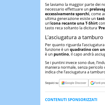
Se laviamo la maggior parte dei nost
necessario effettuare un
prelava
eccessivamente sporchi
, come ad
ultima generazione esiste un
tast
un’
icona recante una T-Shirt
con 
tasto reca soltanto la dicitura ‘
Pre
L’asciugatura a tamburo
Per quanto riguarda l’asciugatura
funzione è un
quadratino con un 
è un
puntino
, il capo andrà asciu
Se i puntini invece sono due, l’in
maniera normale, senza pericolo c
indica che l’asciugatura a tambur
Seguici su:
Google Discover
Fonti pre