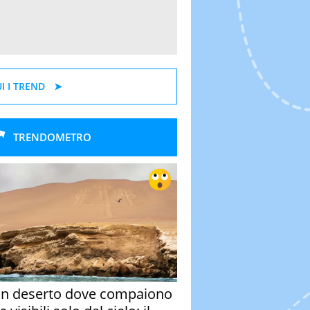
I I TREND
TRENDOMETRO
un deserto dove compaiono