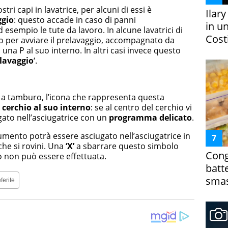
ri capi in lavatrice, per alcuni di essi è
Ilar
ggio
: questo accade in caso di panni
in un
 esempio le tute da lavoro. In alcune lavatrici di
Costi
o per avviare il prelavaggio, accompagnato da
una P al suo interno. In altri casi invece questo
lavaggio
‘.
 a tamburo, l’icona che rappresenta questa
cerchio al suo interno
: se al centro del cerchio vi
gato nell’asciugatrice con un
programma delicato
.
dumento potrà essere asciugato nell’asciugatrice in
he si rovini. Una
‘X’
a sbarrare questo simbolo
Cong
o non può essere effettuata.
batt
smas
ferite