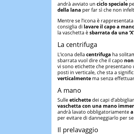
andrà avviato un
ciclo speciale
pe
della lana
per far sì che non infelt
Mentre se l’icona è rappresentat
consiglia di
lavare il capo a man
la vaschetta è
sbarrata da una ‘X
La centrifuga
L’icona della
centrifuga
ha solita
sbarrata vuol dire che il capo
non 
vi sono etichette che presentano
posti in verticale, che sta a signi
verticalmente
ma senza effettuare
A mano
Sulle
etichette
dei capi d’abbiglia
vaschetta con una mano immer
andrà lavato obbligatoriamente
a
per evitare di danneggiarlo per s
Il prelavaggio