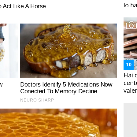
lo h
Hai 
cent
vale