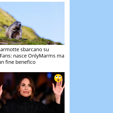
armotte sbarcano su
Fans: nasce OnlyMarms ma
un fine benefico