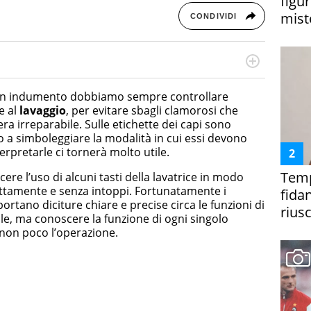
figur
miste
CONDIVIDI
rketing Management e Google Digital Training su
lla creazione di contenuti in ottica SEO e dello sviluppo
un indumento dobbiamo sempre controllare
 canali digitali.
e al
lavaggio
, per evitare sbagli clamorosi che
a irreparabile. Sulle etichette dei capi sono
 a simboleggiare la modalità in cui essi devono
erpretarle ci tornerà molto utile.
Temp
re l’uso di alcuni tasti della lavatrice in modo
rettamente e senza intoppi. Fortunatamente i
fida
rtano diciture chiare e precise circa le funzioni di
riusc
le, ma conoscere la funzione di ogni singolo
à non poco l’operazione.