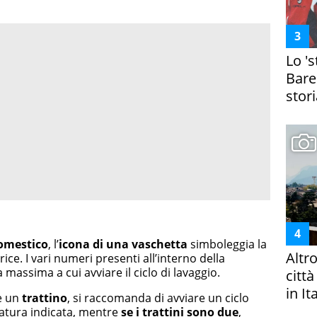
Lo '
Bare
stori
omestico
, l’
icona di una vaschetta
simboleggia la
Altr
trice. I vari numeri presenti all’interno della
massima a cui avviare il ciclo di lavaggio.
citt
in It
te un
trattino
, si raccomanda di avviare un ciclo
ratura indicata, mentre
se i trattini sono due
,