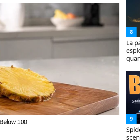
La p
espl
quan
Spid
scena