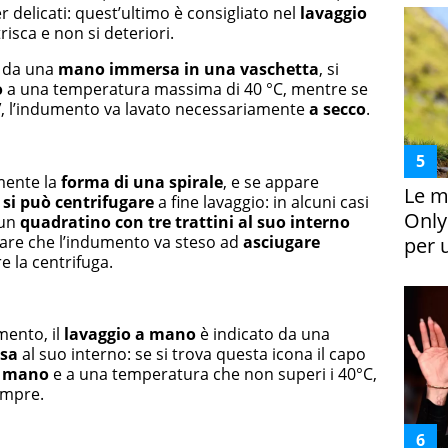
r delicati: quest’ultimo è consigliato nel
lavaggio
risca e non si deteriori.
a da una
mano immersa in una vaschetta
, si
o
a una temperatura massima di 40 °C, mentre se
’
, l’indumento va lavato necessariamente
a secco
.
mente la
forma di una spirale
, e se appare
Le m
si può centrifugare
a fine lavaggio: in alcuni casi
Only
 un
quadratino con tre trattini al suo interno
ficare che l’indumento va steso ad
asciugare
per 
 la centrifuga.
mento, il
lavaggio a mano
è indicato da una
sa
al suo interno: se si trova questa icona il capo
 mano
e a una temperatura che non superi i 40°C,
empre.