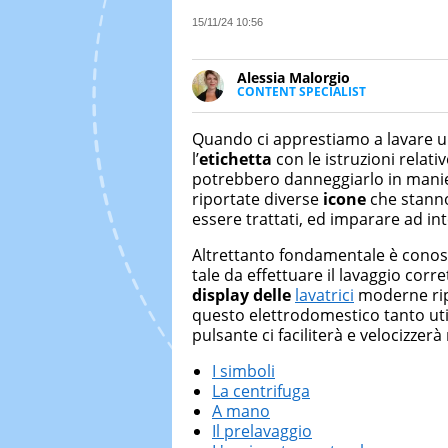
15/11/24 10:56
Alessia Malorgio
CONTENT SPECIALIST
Ha conseguito un Master in Ma
Marketing digitale. Si occupa de
Quando ci apprestiamo a lavare 
di strategie marketing attraverso
l’
etichetta
con le istruzioni relativ
potrebbero danneggiarlo in manier
riportate diverse
icone
che stanno
essere trattati, ed imparare ad int
Altrettanto fondamentale è conosce
tale da effettuare il lavaggio cor
display delle
lavatrici
moderne ripo
questo elettrodomestico tanto uti
pulsante ci faciliterà e velocizzer
I simboli
La centrifuga
A mano
Il prelavaggio