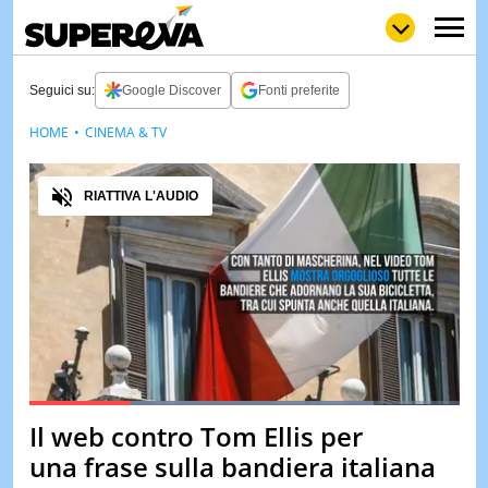
Seguici su:
Google Discover
Fonti preferite
HOME
CINEMA & TV
NEWS
LOL
GULP
LOVE
Audio
STORIE
RIATTIVA L'AUDIO
VIDEO
WOW
POP
CURIOS
CINEM
& TV
QUIZ
&
TEST
Loaded
:
91.67%
Il web contro Tom Ellis per
Pause
Unmute
MUSIC
una frase sulla bandiera italiana
&
SPETT