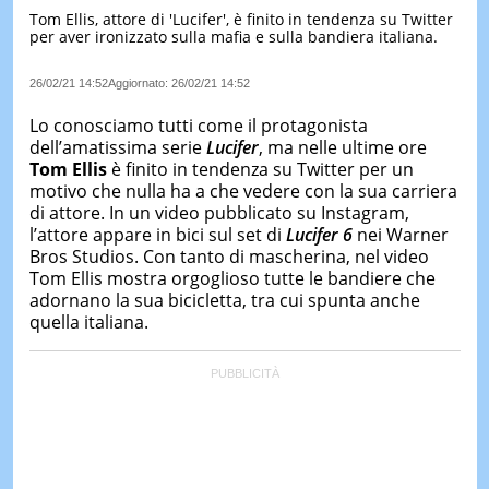
Tom Ellis, attore di 'Lucifer', è finito in tendenza su Twitter
LE
per aver ironizzato sulla mafia e sulla bandiera italiana.
NOTIZI
DI
OGGI
26/02/21 14:52
Aggiornato:
26/02/21 14:52
LE
Lo conosciamo tutti come il protagonista
NOTIZI
dell’amatissima serie
Lucifer
, ma nelle ultime ore
DI
Tom Ellis
è finito in tendenza su Twitter per un
IERI
motivo che nulla ha a che vedere con la sua carriera
di attore. In un video pubblicato su Instagram,
CONTAT
l’attore appare in bici sul set di
Lucifer 6
nei Warner
Bros Studios. Con tanto di mascherina, nel video
Tom Ellis mostra orgoglioso tutte le bandiere che
adornano la sua bicicletta, tra cui spunta anche
quella italiana.