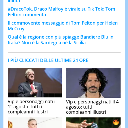
idiota"
#DracoTok, Draco Malfoy è virale su Tik Tok: Tom
Felton commenta
Il commovente messaggio di Tom Felton per Helen
McCroy
Qual è la regione con più spiagge Bandiere Blu in
Italia? Non è la Sardegna né la Sicilia
I PIÙ CLICCATI DELLE ULTIME 24 ORE
Vip e personaggi nati il
Vip e personaggi nati il 4
1° agosto: tutti i
agosto: tutti i
compleanni illustri
compleanni illustri