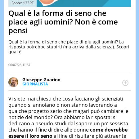
&
Fonte: 123RF
TEST
Qual è la forma di seno che
MUSIC
piace agli uomini? Non è come
&
pensi
SPETT
LE
Qual è la forma di seno che piace di più agli uomini? La
NOTIZI
risposta potrebbe stupirti (ma arriva dalla scienza). Scopri
DI
qual è.
OGGI
LE
06/07/23 11:57
NOTIZI
DI
Giuseppe Guarino
IERI
GIORNALISTA
Ph(D) in Diritto Comparato e processi di
CONTAT
integrazione e attivo nel campo della ricerca, in
Vi siete mai chiesti che cosa facciano gli scienziati
particolare sulla Storia contemporanea di America
quando si annoiano o non stanno lavorando a
Latina e Spagna. Collabora con numerose testate ed
qualche progetto serio che magari può cambiare le
è presidente dell'Associazione Culturale "La
notizie del mondo? Ora abbiamo la risposta: si
Biblioteca del Sannio".
dedicano a pseudo-studi dal sapore un po’ sessista
che hanno il fine di dire alle donne
come dovrebbe
essere il loro seno
al fine di risultare più attraente