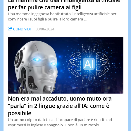
La mamma che usa l'intelligenza artificiale
per far pulire camera ai figli
Una mamma ingegnosa ha sfruttato l'intelligenza artificiale per
convincere i suoi figli a pulire la loro camera ...
CONDIVIDI
03/06/2024
Non era mai accaduto, uomo muto ora
“parla” in 2 lingue grazie all’IA: come è
possibile
Un uomo colpito da ictus ed incapace di parlare è riuscito ad
esprimersi in inglese e spagnolo. E non è un miracolo ...