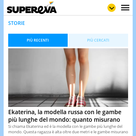
STORIE
PIÙ RECENTI
PIÙ CERCATI
NEWS
LOL
GULP
LOVE
STORIE
VIDEO
WOW
POP
CURIOS
CINEM
& TV
QUIZ
&
Ekaterina, la modella russa con le gambe
TEST
più lunghe del mondo: quanto misurano
MUSIC
Si chiama Ekaterina ed è la modella con le gambe più lunghe del
&
mondo. Questa ragazza è alta oltre due metri e le gambe misurano
SPETT