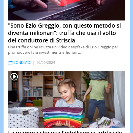
"Sono Ezio Greggio, con questo metodo si
diventa milionari": truffa che usa il volto
del conduttore di Striscia
Una truffa online utilizza un video deepfake di Ezio Greggio per
promuovere falsi investimenti milionari ...
CONDIVIDI
10/06/2024