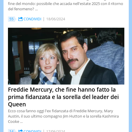
fine del mondo: possibile che accada nell'estate 2025 con il ritorno
del fenomeno? ...
55
CONDIVIDI
18/06/2024
Freddie Mercury, che fine hanno fatto la
prima fidanzata e la sorella del leader dei
Queen
Ecco cosa fanno oggi l'ex fidanzata di Freddie Mercury, Mary
Austin, il suo ultimo compagno Jim Hutton e la sorella Kashmira
Cooke ...
14
CONDIVIDI
17/06/2024