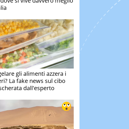
à dove si vive davvero meglio
alia
elare gli alimenti azzera i
eri? La fake news sul cibo
cherata dall'esperto