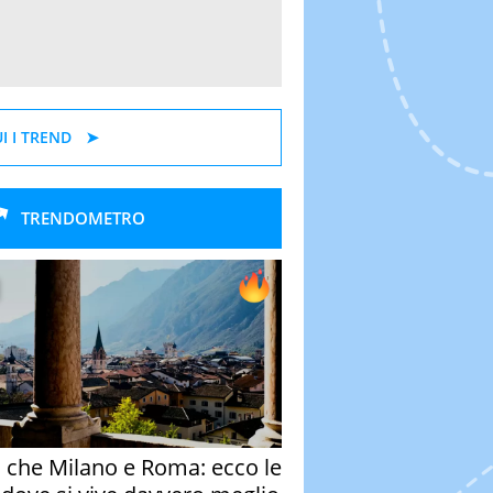
I I TREND
TRENDOMETRO
o che Milano e Roma: ecco le