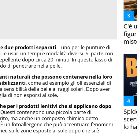
C'è 
figur
miste
e due prodotti separati
– uno per le punture di
e – e usarli in tempi e modalità diversi. Si parte con
 repellente dopo circa 20 minuti. In questo lasso di
o di penetrare nella pelle.
lenti naturali che possono contenere nella loro
ibilizzanti
, come ad esempio gli oli essenziali di
ensibilità della pelle ai raggi solari. Dopo aver
lia di non esporsi al sole.
he per i prodotti lenitivi che si applicano dopo
Spid
. Questi contengono una piccola parte di
rurito, ma anche un composto chimico detto
scena
è? È un fotoallergene che può accentuare fenomeni
lo h
nee sulle zone esposte al sole dopo che si è