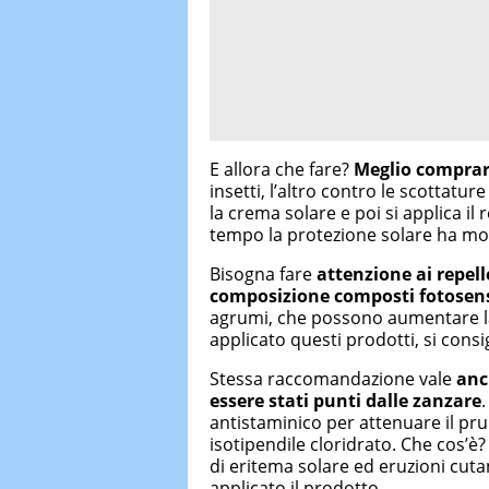
E allora che fare?
Meglio comprar
insetti, l’altro contro le scottatur
la crema solare e poi si applica il
tempo la protezione solare ha mod
Bisogna fare
attenzione ai repel
composizione composti fotosens
agrumi, che possono aumentare la s
applicato questi prodotti, si consig
Stessa raccomandazione vale
anc
essere stati punti dalle zanzare
antistaminico per attenuare il p
isotipendile cloridrato. Che cos’
di eritema solare ed eruzioni cuta
applicato il prodotto.