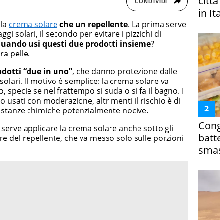
citt
CONDIVIDI
in It
 la
crema solare
che un repellente
. La prima serve
gi solari, il secondo per evitare i pizzichi di
uando usi questi due prodotti insieme
?
ra pelle.
rodotti “due in uno”
, che danno protezione dalle
solari. Il motivo è semplice: la crema solare va
 specie se nel frattempo si suda o si fa il bagno. I
o usati con moderazione, altrimenti il rischio è di
sostanze chimiche potenzialmente nocive.
Cong
serve applicare la crema solare anche sotto gli
batt
re del repellente, che va messo solo sulle porzioni
smas