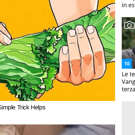
in es
Le te
Vanga
terza