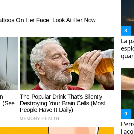
La p
espl
quan
L'er
l'ac