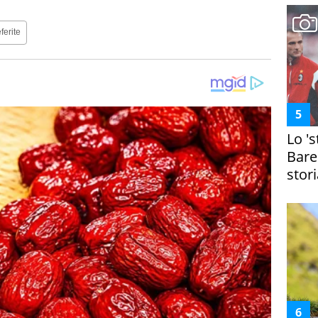
ferite
Lo '
Bare
stori