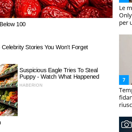
Le m
Only
per 
Temp
fida
riusc