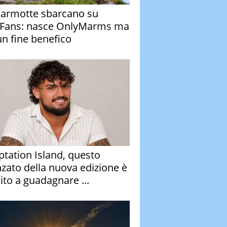
armotte sbarcano su
Fans: nasce OnlyMarms ma
un fine benefico
tation Island, questo
nzato della nuova edizione è
ito a guadagnare ...