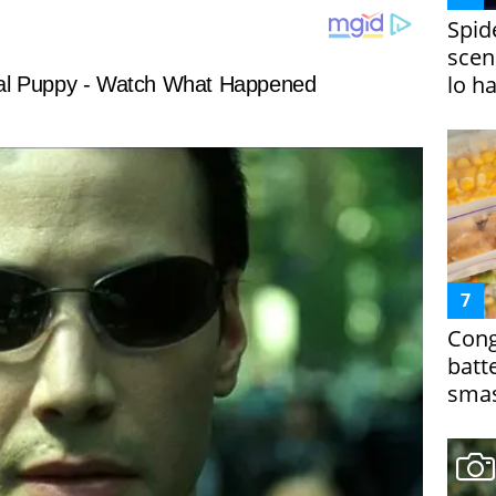
Spid
scena
lo h
Cong
batt
smas