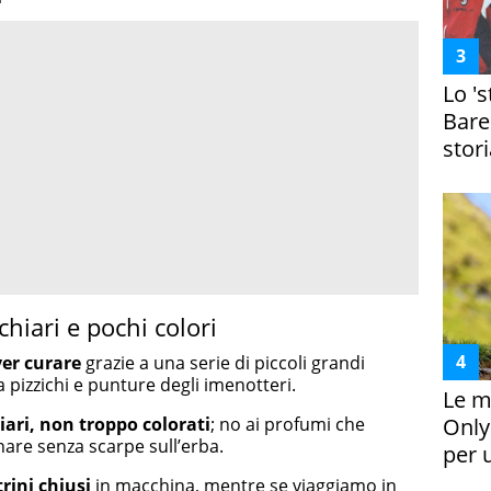
Lo '
Bare
stori
chiari e pochi colori
er curare
grazie a una serie di piccoli grandi
 pizzichi e punture degli imenotteri.
Le m
iari, non troppo colorati
; no ai profumi che
Only
are senza scarpe sull’erba.
per 
trini chiusi
in macchina, mentre se viaggiamo in