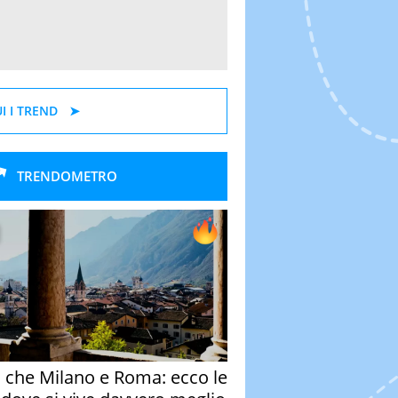
I I TREND
TRENDOMETRO
o che Milano e Roma: ecco le