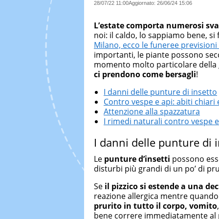
28/07/22 11:00
Aggiornato:
26/06/24 15:06
L’estate comporta numerosi sva
noi: il caldo, lo sappiamo bene, si
Milano, ecco le funeree previsioni
importanti, le piante possono sec
momento molto particolare della
ci prendono come bersagli
!
I danni delle punture di insetto
Contro vespe e api: abiti chiari 
Attenzione alla spazzatura
I rimedi naturali contro vespe e
I danni delle punture di 
Le
punture d’insetti
possono esse
disturbi più grandi di un po’ di p
Se
il pizzico si estende a una de
reazione allergica mentre quand
prurito in tutto il corpo, vomito
bene correre immediatamente al 