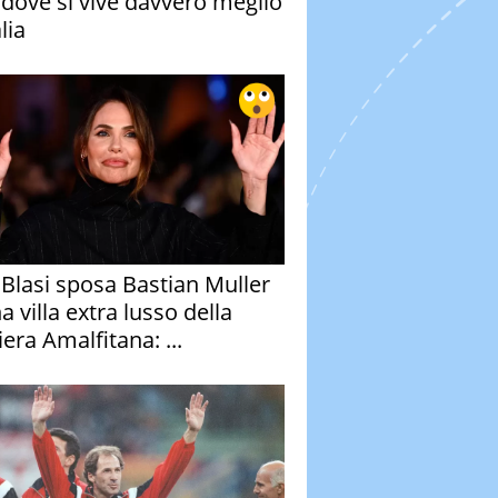
à dove si vive davvero meglio
alia
y Blasi sposa Bastian Muller
a villa extra lusso della
era Amalfitana: ...