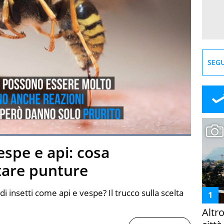
SEGU
Loaded
:
100.00%
espe e api: cosa
creen
tare punture
insetti come api e vespe? Il trucco sulla scelta
Altr