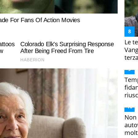
Le te
Vanga
terza
Temp
fida
riusc
Non 
auto
molto