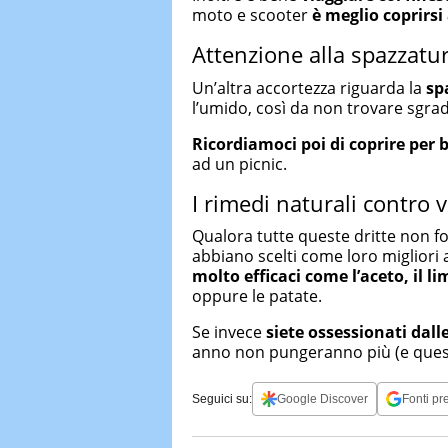
moto e scooter
è meglio coprirs
Attenzione alla spazzatu
Un’altra accortezza riguarda la
sp
l’umido, così da non trovare sgra
Ricordiamoci poi di coprire per b
ad un picnic.
I rimedi naturali contro 
Qualora tutte queste dritte non fos
abbiano scelti come loro migliori 
molto efficaci come l’aceto, il li
oppure le patate.
Se invece
siete ossessionati dall
anno non pungeranno più (e questo
Seguici su:
Google Discover
Fonti pre