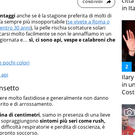
citt
CONDIVIDI
in It
ntaggi
anche se è la stagione preferita di molti di
 fa sempre più insopportabile (
se vivete a Roma o
 entro 30 anni
), la pelle rischia scottature solari
carsi molto facilmente se non le annaffiamo in un
 giornata e…
sì, ci sono api, vespe e calabroni che
e pochi colori
 api
Ilar
in un
insetto
Costi
re molto fastidiose e generalmente non danno
rurito e di arrossamento.
cina di centimetri
, siamo in presenza di una lieve
o sopraggiungono
sintomi più seri come rush,
, difficoltà respiratorie e perdita di coscienza, è
pronto soccorso.