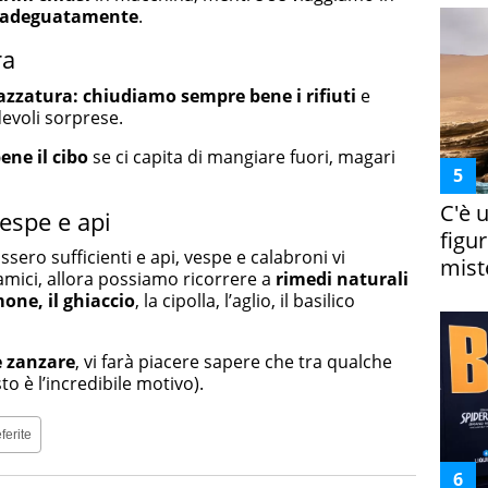
i adeguatamente
.
ra
azzatura: chiudiamo sempre bene i rifiuti
e
devoli sorprese.
ene il cibo
se ci capita di mangiare fuori, magari
C'è 
vespe e api
figur
sero sufficienti e api, vespe e calabroni vi
miste
amici, allora possiamo ricorrere a
rimedi naturali
mone, il ghiaccio
, la cipolla, l’aglio, il basilico
e zanzare
, vi farà piacere sapere che tra qualche
 è l’incredibile motivo).
ferite