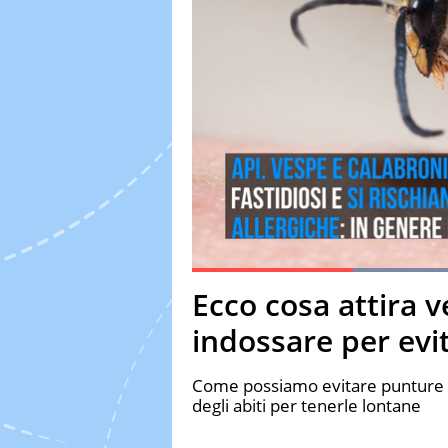
Current Time
0:18
Duration
1:08
Ecco cosa attira v
Pause
Unmute
Fulls
indossare per evi
Come possiamo evitare punture di 
degli abiti per tenerle lontane