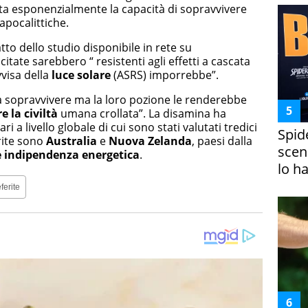
ta esponenzialmente la capacità di sopravvivere
apocalittiche.
tto dello studio disponibile in rete su
citate sarebbero “ resistenti agli effetti a cascata
vvisa della
luce solare
(ASRS) imporrebbe”.
a sopravvivere ma la loro pozione le renderebbe
e la civiltà
umana crollata”. La disamina ha
i a livello globale di cui sono stati valutati tredici
Spid
orite sono
Australia
e
Nuova Zelanda
, paesi dalla
scena
e indipendenza energetica
.
lo h
ferite