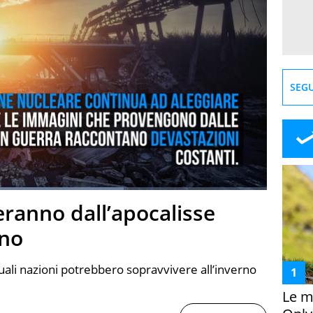
SEGU
:
67.92%
veranno dall’apocalisse
creen
ono
uali nazioni potrebbero sopravvivere all’inverno
Le m