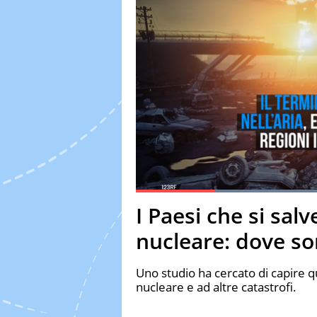
Loaded
Current Time
0:19
Duration
1:42
I Paesi che si sal
Pause
Unmute
Fulls
nucleare: dove s
Uno studio ha cercato di capire q
nucleare e ad altre catastrofi.