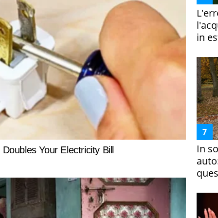
L'er
l'ac
in es
In s
auto
ques