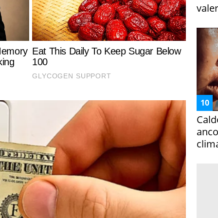
vale
Cald
ancor
clim