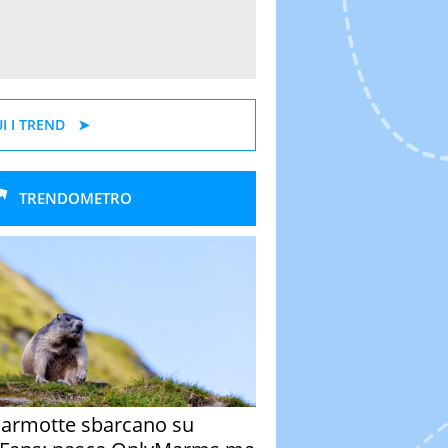
I I TREND
TRENDOMETRO
armotte sbarcano su