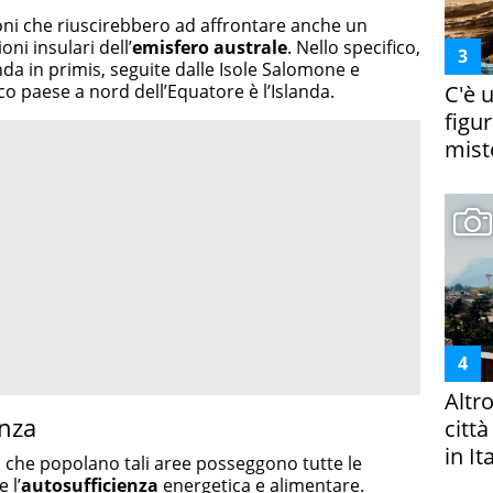
oni che riuscirebbero ad affrontare anche un
ni insulari dell’
emisfero australe
. Nello specifico,
nda in primis, seguite dalle Isole Salomone e
o paese a nord dell’Equatore è l’Islanda.
C'è 
figur
miste
Altr
enza
citt
in It
tà che popolano tali aree posseggono tutte le
 l’
autosufficienza
energetica e alimentare.