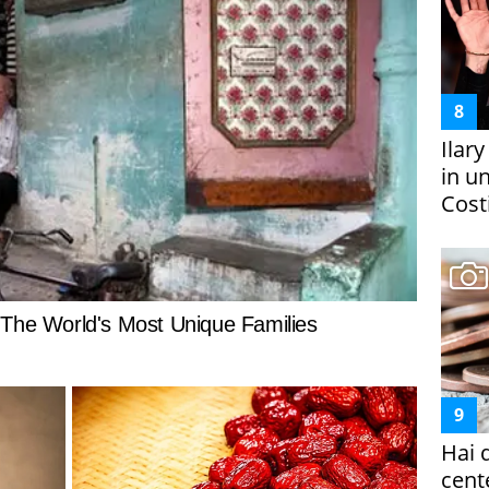
Ilar
in un
Costi
Hai 
cent