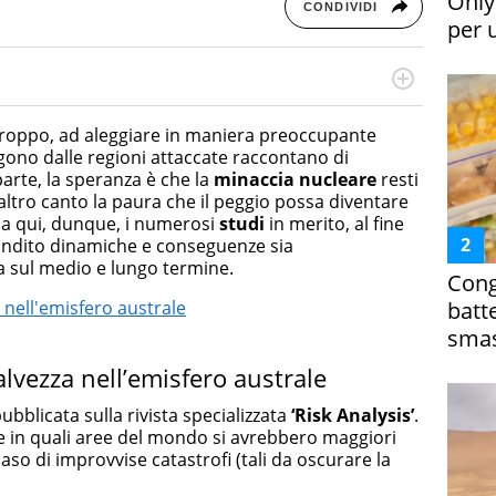
Only
CONDIVIDI
per 
online dedicato a trend, curiosità, entertainment e “feel-
a soprattutto per la GenZ, molto “social” e sempre in
troppo, ad aleggiare in maniera preoccupante
e tendenze del momento ai fatti più strani alle scoperte
gono dalle regioni attaccate raccontano di
scoprire ogni giorno”
parte, la speranza è che la
minaccia nucleare
resti
’altro canto la paura che il peggio possa diventare
Da qui, dunque, i numerosi
studi
in merito, al fine
ondito dinamiche e conseguenze sia
ia sul medio e lungo termine.
Cong
batt
 nell'emisfero australe
smas
alvezza nell’emisfero australe
ubblicata sulla rivista specializzata
‘Risk Analysis’
.
re in quali aree del mondo si avrebbero maggiori
aso di improvvise catastrofi (tali da oscurare la