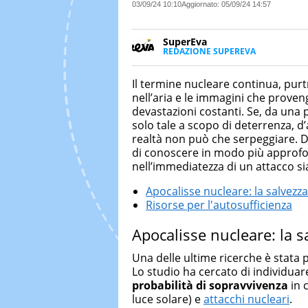
03/09/24 10:10
Aggiornato:
05/09/24 14:57
SuperEva
REDAZIONE SUPEREVA
FACEBOOK
SuperEva è il magazine di Italia
good news”. Pensato per tutti m
Il termine nucleare continua, pur
cerca di notizie originali. Dall
nell’aria e le immagini che proven
più divertenti: mille storie da 
devastazioni costanti. Se, da una 
solo tale a scopo di deterrenza, d
realtà non può che serpeggiare. 
di conoscere in modo più approf
nell’immediatezza di un attacco s
Apocalisse nucleare: la salvezza
Risorse per l'autosufficienza
Apocalisse nucleare: la s
Una delle ultime ricerche è stata p
Lo studio ha cercato di individua
probabilità di sopravvivenza
in c
luce solare) e
attacchi nucleari
.