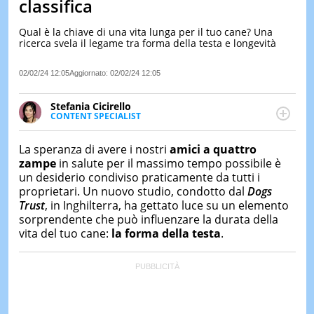
classifica
LE
NOTIZI
Qual è la chiave di una vita lunga per il tuo cane? Una
DI
ricerca svela il legame tra forma della testa e longevità
OGGI
02/02/24 12:05
Aggiornato:
02/02/24 12:05
LE
NOTIZI
DI
Stefania Cicirello
IERI
CONTENT SPECIALIST
Content writer, video editor e fotografa, ha
CONTAT
conseguito un Master in Digital & Social Media
La speranza di avere i nostri
amici a quattro
Marketing. Scrive articoli in ottica SEO e realizza
zampe
in salute per il massimo tempo possibile è
contenuti per social media, con focus su Costume &
un desiderio condiviso praticamente da tutti i
Società, Moda e Bellezza.
proprietari. Un nuovo studio, condotto dal
Dogs
Trust
, in Inghilterra, ha gettato luce su un elemento
sorprendente che può influenzare la durata della
vita del tuo cane:
la forma della testa
.