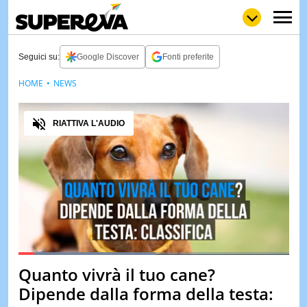
Seguici su:
Google Discover
Fonti preferite
HOME
NEWS
NEWS
LOL
GULP
LOVE
Audio
STORIE
RIATTIVA L'AUDIO
VIDEO
WOW
POP
CURIOS
CINEM
& TV
QUIZ
&
TEST
Loaded
:
50.88%
Quanto vivrà il tuo cane?
Pause
Unmute
MUSIC
Dipende dalla forma della testa:
&
SPETT