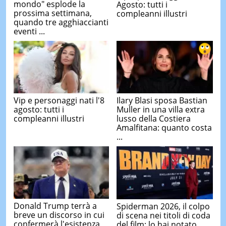
mondo" esplode la
Agosto: tutti i
prossima settimana,
compleanni illustri
quando tre agghiaccianti
eventi ...
Vip e personaggi nati l'8
Ilary Blasi sposa Bastian
agosto: tutti i
Muller in una villa extra
compleanni illustri
lusso della Costiera
Amalfitana: quanto costa
...
Donald Trump terrà a
Spiderman 2026, il colpo
breve un discorso in cui
di scena nei titoli di coda
confermerà l'esistenza
del film: lo hai notato