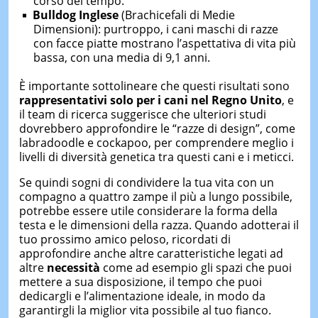
corso del tempo.
Bulldog Inglese
(Brachicefali di Medie
Dimensioni): purtroppo, i cani maschi di razze
con facce piatte mostrano l’aspettativa di vita più
bassa, con una media di 9,1 anni.
È importante sottolineare che questi risultati sono
rappresentativi solo per i cani nel Regno Unito
, e
il team di ricerca suggerisce che ulteriori studi
dovrebbero approfondire le “razze di design”, come
labradoodle e cockapoo, per comprendere meglio i
livelli di diversità genetica tra questi cani e i meticci.
Se quindi sogni di condividere la tua vita con un
compagno a quattro zampe il più a lungo possibile,
potrebbe essere utile considerare la forma della
testa e le dimensioni della razza. Quando adotterai il
tuo prossimo amico peloso, ricordati di
approfondire anche altre caratteristiche legati ad
altre
necessità
come ad esempio gli spazi che puoi
mettere a sua disposizione, il tempo che puoi
dedicargli e l’alimentazione ideale, in modo da
garantirgli la miglior vita possibile al tuo fianco.