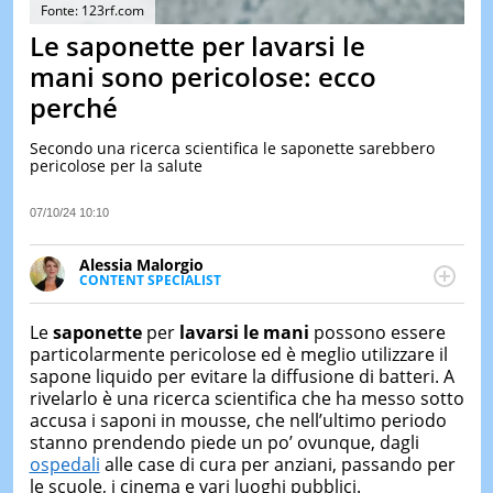
&
Fonte: 123rf.com
TEST
Le saponette per lavarsi le
MUSIC
mani sono pericolose: ecco
&
perché
SPETT
LE
Secondo una ricerca scientifica le saponette sarebbero
NOTIZI
pericolose per la salute
DI
OGGI
07/10/24 10:10
LE
NOTIZI
Alessia Malorgio
DI
CONTENT SPECIALIST
IERI
Ha conseguito un Master in Marketing Management
e Google Digital Training su Marketing digitale. Si
CONTAT
Le
saponette
per
lavarsi le mani
possono essere
occupa della creazione di contenuti in ottica SEO e
particolarmente pericolose ed è meglio utilizzare il
dello sviluppo di strategie marketing attraverso
sapone liquido per evitare la diffusione di batteri. A
canali digitali.
rivelarlo è una ricerca scientifica che ha messo sotto
accusa i saponi in mousse, che nell’ultimo periodo
stanno prendendo piede un po’ ovunque, dagli
ospedali
alle case di cura per anziani, passando per
le scuole, i cinema e vari luoghi pubblici.