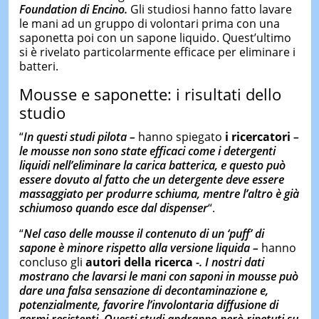
Foundation di Encino.
Gli studiosi hanno fatto lavare
le mani ad un gruppo di volontari prima con una
saponetta poi con un sapone liquido. Quest’ultimo
si è rivelato particolarmente efficace per eliminare i
batteri.
Mousse e saponette: i risultati dello
studio
“
In questi studi pilota –
hanno spiegato
i ricercatori
–
le mousse non sono state efficaci come i detergenti
liquidi nell’eliminare la carica batterica, e questo può
essere dovuto al fatto che un detergente deve essere
massaggiato per produrre schiuma, mentre l’altro è già
schiumoso quando esce dal dispenser
“.
“
Nel caso delle mousse il contenuto di un ‘puff’ di
sapone è minore rispetto alla versione liquida –
hanno
concluso gli
autori della ricerca
-. I nostri dati
mostrano che lavarsi le mani con saponi in mousse può
dare una falsa sensazione di decontaminazione e,
potenzialmente, favorire l’involontaria diffusione di
germi resistenti. Questi studi andranno però ripetuti su