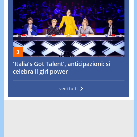
'Italia's Got Talent', anticipazioni: si
celebra il girl power
vedi tutti