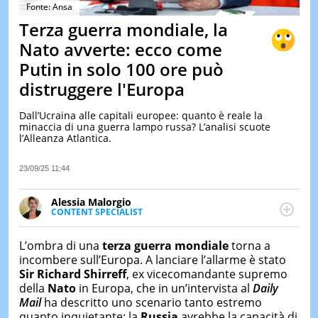
&
Fonte: Ansa
TEST
Terza guerra mondiale, la
MUSIC
Nato avverte: ecco come
&
Putin in solo 100 ore può
SPETT
distruggere l'Europa
LE
NOTIZI
DI
Dall’Ucraina alle capitali europee: quanto è reale la
OGGI
minaccia di una guerra lampo russa? L’analisi scuote
l’Alleanza Atlantica.
LE
NOTIZI
23/09/25 11:44
DI
IERI
Alessia Malorgio
CONTAT
CONTENT SPECIALIST
Ha conseguito un Master in Marketing Management
e Google Digital Training su Marketing digitale. Si
L’ombra di una
terza guerra mondiale
torna a
occupa della creazione di contenuti in ottica SEO e
incombere sull’Europa. A lanciare l’allarme è stato
dello sviluppo di strategie marketing attraverso
Sir Richard Shirreff
, ex vicecomandante supremo
canali digitali.
della
Nato
in Europa, che in un’intervista al
Daily
Mail
ha descritto uno scenario tanto estremo
quanto inquietante: la
Russia
avrebbe la capacità di