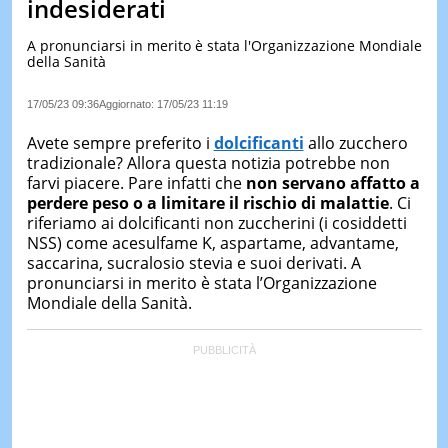
indesiderati
LE
NOTIZI
A pronunciarsi in merito è stata l'Organizzazione Mondiale
DI
della Sanità
OGGI
17/05/23 09:36
Aggiornato:
17/05/23 11:19
LE
NOTIZI
Avete sempre preferito i
dolcificanti
allo zucchero
DI
IERI
tradizionale? Allora questa notizia potrebbe non
farvi piacere. Pare infatti che
non servano affatto a
CONTAT
perdere peso o a limitare il rischio di malattie
. Ci
riferiamo ai dolcificanti non zuccherini (i cosiddetti
NSS) come acesulfame K, aspartame, advantame,
saccarina, sucralosio stevia e suoi derivati. A
pronunciarsi in merito è stata l’Organizzazione
Mondiale della Sanità.