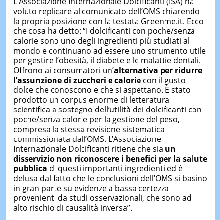
L’Associazione Internazionale Dolcificanti (ISA) ha
voluto replicare al comunicato dell’OMS chiarendo
la propria posizione con la testata Greenme.it. Ecco
che cosa ha detto: “I dolcificanti con poche/senza
calorie sono uno degli ingredienti più studiati al
mondo e continuano ad essere uno strumento utile
per gestire l’obesità, il diabete e le malattie dentali.
Offrono ai consumatori un’
alternativa per ridurre
l’assunzione di zuccheri e calorie
con il gusto
dolce che conoscono e che si aspettano. È stato
prodotto un corpus enorme di letteratura
scientifica a sostegno dell’utilità dei dolcificanti con
poche/senza calorie per la gestione del peso,
compresa la stessa revisione sistematica
commissionata dall’OMS. L’Associazione
Internazionale Dolcificanti ritiene che sia
un
disservizio non riconoscere i benefici per la salute
pubblica
di questi importanti ingredienti ed è
delusa dal fatto che le conclusioni dell’OMS si basino
in gran parte su evidenze a bassa certezza
provenienti da studi osservazionali, che sono ad
alto rischio di causalità inversa”.